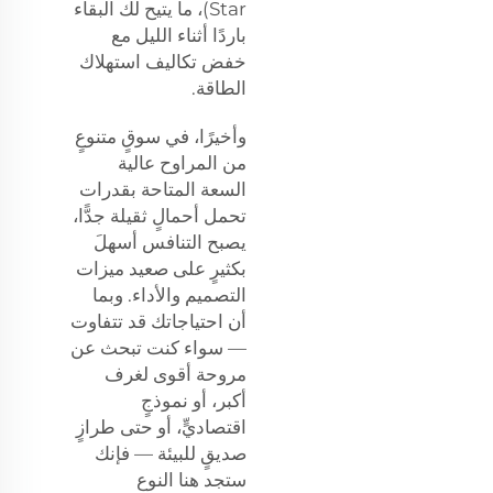
Star)، ما يتيح لك البقاء
باردًا أثناء الليل مع
خفض تكاليف استهلاك
الطاقة.
وأخيرًا، في سوقٍ متنوعٍ
من المراوح عالية
السعة المتاحة بقدرات
تحمل أحمالٍ ثقيلة جدًّا،
يصبح التنافس أسهلَ
بكثيرٍ على صعيد ميزات
التصميم والأداء. وبما
أن احتياجاتك قد تتفاوت
— سواء كنت تبحث عن
مروحة أقوى لغرف
أكبر، أو نموذجٍ
اقتصاديٍّ، أو حتى طرازٍ
صديقٍ للبيئة — فإنك
ستجد هنا النوع