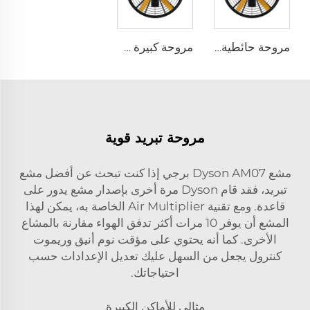
مروحة حائطية بسرعة عالية مراوح صناعية مستقرة على الحائط بسرعة عالية لمخازن المستودعات
مروحة كبيرة سرعة عالية قابلة للتركيب على الجدار بأحجام 0.9 متر و1.2 متر للمصانع والتجارة
مروحة تبريد قوية
مشع Dyson AM07 برجي إذا كنت تبحث عن أفضل مشع
تبريد، فقد قام Dyson مرة أخرى بإصدار مشع يدور على
قاعدة. ومع تقنية Air Multiplier الخاصة به، يمكن لهذا
المشع أن يوفر 10 مرات أكثر تدفق الهواء مقارنة بالمشاع
الأخرى. كما أنه يحتوي على مؤقت نوم أنيق وريموت
كنترول يجعل من السهل عليك تعديل الإعدادات حسب
احتياجاتك.
مثالي للأماكن الكبيرة