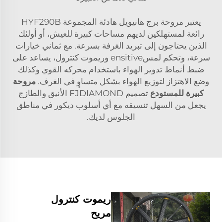
يعتبر مروحة برج هانيويل هادئة المجموعة HYF290B
رائعة لمستهلكين لديهم مساحات كبيرة للعيش، أو أولئك
الذين يحتاجون إلى تبريد الغرفة بسرعة. مع ثماني خيارات
سرعة، وتحكم لمسensitive وريموت كنترول، يساعد على
ضبط أنماط تدوير الهواء باستخدام محركه القوي وكذلك
وضع الاهتزاز لتوزيع الهواء بشكل متساوٍ في الغرف.
مروحة
كبيرة للمستودع
تصميم FJDIAMOND الأنيق والطازج
يجعل من السهل تنسيقه مع أي أسلوب ديكور في مناطق
الجلوس لديك.
ريموت كنترول
مريح