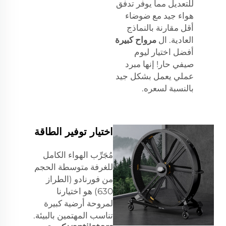
للتعديل مما يوفر تدفق
هواء جيد مع ضوضاء
أقل مقارنة بالنماذج
العادية. ال
مرواح كبيرة
أفضل اختيار ليوم
صيفي حار! إنها مبرد
عملي يعمل بشكل جيد
بالنسبة لسعره.
اختيار توفير الطاقة
مُجَرِّب الهواء الكامل
للغرفة متوسطة الحجم
من فورنادو (الطراز
630) هو اختيارنا
لمروحة أرضية كبيرة
تناسب المهتمين بالبيئة.