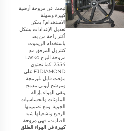
تبحث عن مروحة أرضية
كبيرة وسهلة
الاستخدام؟ يمكن
تعديل الإعدادات بشكل
أكثر راحة من بعد
باستخدام الريموت
كنترول المرفق مع
مروحة البرج Lasko
2554. كما تحتوي
FJDIAMOND على
مؤقت قابل للبرمجة
ومرشح أيوني مدمج
ينقى الهواء بإزالة
الملوثات والحساسيات
الجوية. ومع تصميمها
الرفيع وتشغيلها شبه
الصامت، فهي
مروحة
كبيرة في الهواء الطلق