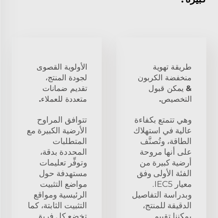
طريقة تهوية
الأولوية القصوى
منخفضة الكربون
لجودة المنتج،
& يمكن قبول
تقديم ضمانات
التخصيص.
متعددة للعملاء.
وهي تتمتع بكفاءة
تتوافق المراوح
عالية في استهلاك
الأرضية الكبيرة مع
الطاقة، وتُصنَّف
المتطلبات
على أنها مروحة
المحددة بدقة،
أرضية كبيرة من
وتوفِّر تعليمات
الفئة الأولى وفق
مستهدفة حول
معيار IEC5.
مواضع التثبيت
وبدراسة التفاصيل
الرئيسية ومواقع
الدقيقة للمنتج،
التثبيت الثابتة، كما
يمكننا تقييم
تخضع كل فريق