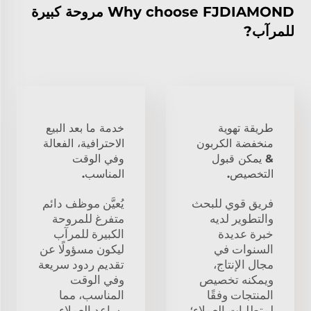
Why choose FJDIAMOND مروحة كبيرة
للمرآب?
طريقة تهوية
خدمة ما بعد البيع
منخفضة الكربون
الاحترافية، الفعالة
& يمكن قبول
وفي الوقت
التخصيص.
المناسب.
فريق قوي للبحث
يُعيَّن موظف دائم
والتطوير لديه
متفرغ للمروحة
خبرة عديدة
الكبيرة للمرآب
السنوات في
ليكون مسؤولًا عن
مجال الإنتاج،
تقديم ردود سريعة
ويمكنه تخصيص
وفي الوقت
المنتجات وفقًا
المناسب، مما
لمتطلبات العملاء؛
يساعد العملاء