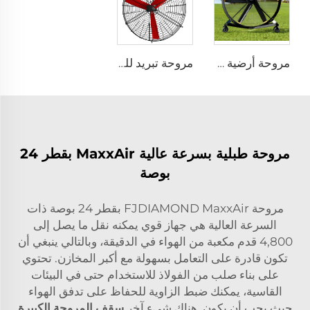
مروحة أرضية قابلة للحركة FJDIAMOND قطرها 1.5 متر و2 متر (80 إنش)، يمكن التحكم بها عبر الـ WIFI، هادئة ومناسبة لصالات الجيم
مروحة تبريد للمزارع الداجنة ومروحة تهوية
مروحة طبلية بسرعة عالية MaxxAir بقطر 24
بوصة
مروحة FJDIAMOND MaxxAir بقطر 24 بوصة ذات
السرعة العالية هي جهاز قوي يمكنه نقل ما يصل إلى
4,800 قدم مكعبة من الهواء في الدقيقة، وبالتالي ينبغي أن
تكون قادرة على التعامل بسهولة مع أكبر المخازن. تحتوي
على بناء صلب من الفولاذ للاستخدام حتى في البيئات
القاسية، يمكنك ضبط الزاوية للحفاظ على تدفق الهواء
حيث يجب أن يكون. هناك شيء آخر
سقف المروحة الكبيرة