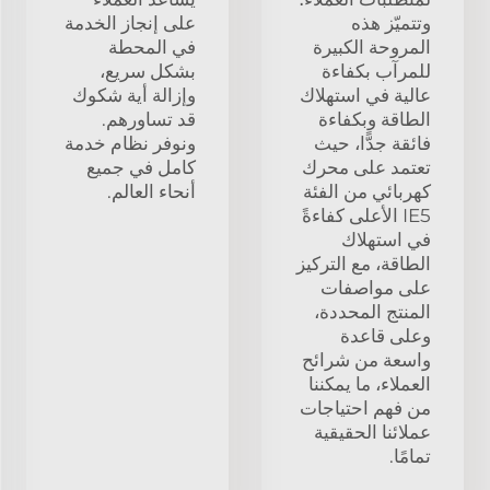
وتتميّز هذه
على إنجاز الخدمة
المروحة الكبيرة
في المحطة
للمرآب بكفاءة
بشكل سريع،
عالية في استهلاك
وإزالة أية شكوك
الطاقة وبكفاءة
قد تساورهم.
فائقة جدًّا، حيث
ونوفر نظام خدمة
تعتمد على محرك
كامل في جميع
كهربائي من الفئة
أنحاء العالم.
IE5 الأعلى كفاءةً
في استهلاك
الطاقة، مع التركيز
على مواصفات
المنتج المحددة،
وعلى قاعدة
واسعة من شرائح
العملاء، ما يمكننا
من فهم احتياجات
عملائنا الحقيقية
تمامًا.