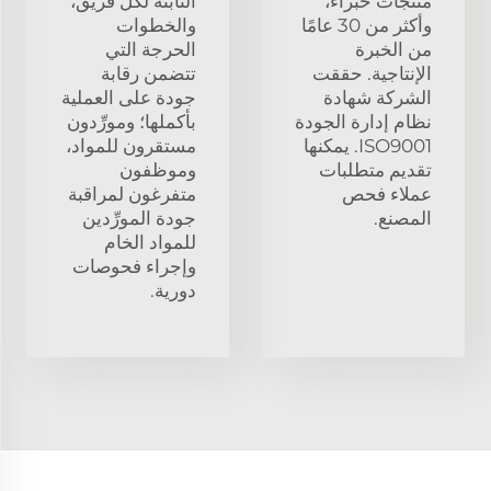
منتجات خبراء،
الثابتة لكل فريق،
وأكثر من 30 عامًا
والخطوات
من الخبرة
الحرجة التي
الإنتاجية. حققت
تتضمن رقابة
الشركة شهادة
جودة على العملية
نظام إدارة الجودة
بأكملها؛ ومورِّدون
ISO9001. يمكنها
مستقرون للمواد،
تقديم متطلبات
وموظفون
عملاء فحص
متفرغون لمراقبة
المصنع.
جودة المورِّدين
للمواد الخام
وإجراء فحوصات
دورية.