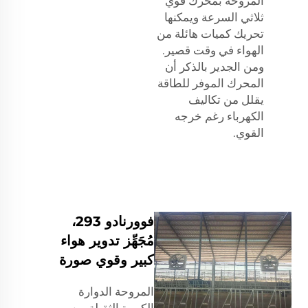
المروحة بمحرك قوي
ثلاثي السرعة ويمكنها
تحريك كميات هائلة من
الهواء في وقت قصير.
ومن الجدير بالذكر أن
المحرك الموفر للطاقة
يقلل من تكاليف
الكهرباء رغم خرجه
القوي.
فوورنادو 293،
مُجَهِّز تدوير هواء
كبير وقوي صورة
المروحة الدوارة