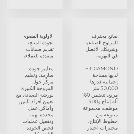
صانع محترف
الأولوية القصوى
للمراوح الصناعية
لجودة المنتج،
وشريكك الأفضل
تقديم ضمانات
في التهوية.
متعددة للعملاء.
FJDIAMOND
معايير جودة
لديها مساحة
صارمة، وتعليم
إجمالية قدرها
مركَّز حول
50,000 متر
المروحة الكبيرة
مربع، تتضمن 160
لورشة الصيانة، مع
آلة إنتاج و400
تعيين أفراد ثابتين
موظف، مجموعة
وأماكن عمل
متنوعة من
محددة لهم،
خطوط الإنتاج،
وتفعيل عمليات
مختبرات اختبار
فحص الجودة