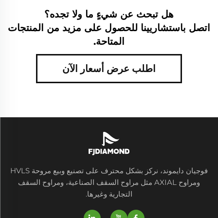
هل تبحث عن شيءٍ ما ولا تجده؟
اتصل باستشاريينا للحصول على مزيد من المنتجات
المتاحة.
اطلب عرض أسعار الآن
فوجيان دايموند، نركز بشكل محترف على تصنيع وبيع مروحة HVLS
ومراوح AXIAL مثل مراوح السقف الصناعية، ومراوح السقف
التجارية وغيرها.