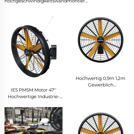
hochgeschwindigkeitswandmontierte
industrielle Lagerhauslüfter
Hochwertig 0,9m 1,2m
Gewerblich
IE5 PMSM Motor 47''
Wandmontage Großer
Hochwertige Industrie-
Ventilator Für Große
Farm- &
Räume
Lagerhausventilatoren
Fertigungsbetriebe
Für Fertigungsbetriebe
Restaurants Farmen
Restaurants Hotels 220V
Hotels 220V Motor
Spannung