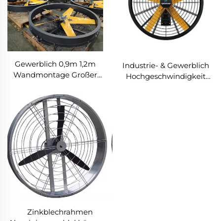
Gewerblich 0,9m 1,2m
Industrie- & Gewerblich
Wandmontage Großer
Hochgeschwindigkeit
Ventilator 220V Motor für
0,9m 1,2m Wandmontage
Fertigungsbetriebe
Großer Ventilator
Restaurants Farmen
Hotels
Zinkblechrahmen