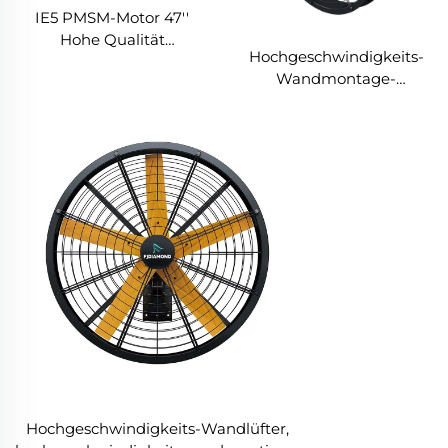
IE5 PMSM-Motor 47''
Hohe Qualität
Hochgeschwindigkeits-
Wandmontage-
Wandmontage-
Industriefans für
Industriefans für
Lagerhallen
Lagerhallen, hohe
Qualität mit 220V-Motor
für Fertigungsbetriebe,
Restaurants, Bauernhöfe
und Hotels
Hochgeschwindigkeits-Wandlüfter,