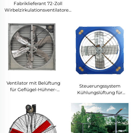
Fabriklieferant 72-Zoll
Wirbelzirkulationsventilatoren
Energieeinsparndes
Belüftungssystem für
Rinderställe Dachlüftungen
Ventilator mit Belüftung
Steuerungssystem
für Geflügel-Hühner-
Kühlungslüftung für
Farm Abzugslüfter
Nutztiere auf
Geflügelhöfen Plastik-
Abluftventilator