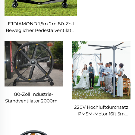
FJDIAMOND 1,5m 2m 80-Zoll
Beweglicher Pedestalventilator
WIFI Steuerung Ruhe Gym-
Aluminium-
Stehfußbodenlüftungsventilator
80-Zoll Industrie-
Standventilator 2000mm
220V Hochluftdurchsatz
Beweglich Stillstehender
PMSM-Motor 16ft 5m
Bodenventilator
großer stehender
Aluminium Für Zuhause,
Säulenlufthansa
Hotels,
montierter
Fertigungsbetriebe