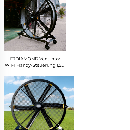
FJDIAMOND Ventilator
WIFI Handy-Steuerung 1,5m
2m 80-Zoll Beweglicher
leiser Pedestalventilator
2000mm Aluminium-
Stehfußbodengymventilator