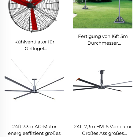
Fertigung von 16ft 5m
Kühlventilator für
Durchmesser
Geflügel
Hochvolumen-
Lüftungsventilator
Niedriggeschwindigkeit-
Riesenfan, Stangentyp-
Fan
24ft 7.3m AC-Motor
24ft 7,3m HVLS Ventilator
energieeffizient großes
Großes Ass großes