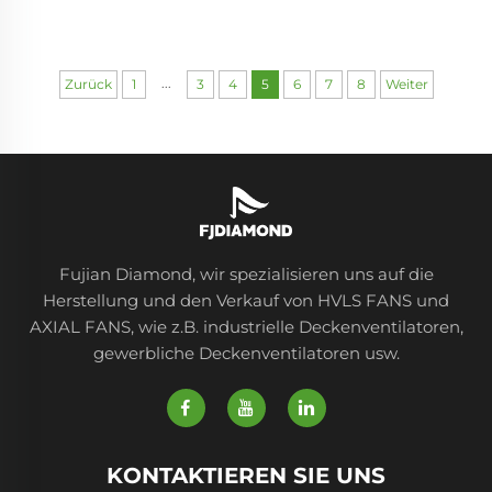
leise laufendes natürliche
Ventilatorkonstrukt
Wind industrieller hvls
Elektrischer Industrie-
Ventilator
Deckenbarnventilator
...
Zurück
1
3
4
5
6
7
8
Weiter
Fujian Diamond, wir spezialisieren uns auf die
Herstellung und den Verkauf von HVLS FANS und
AXIAL FANS, wie z.B. industrielle Deckenventilatoren,
gewerbliche Deckenventilatoren usw.
KONTAKTIEREN SIE UNS