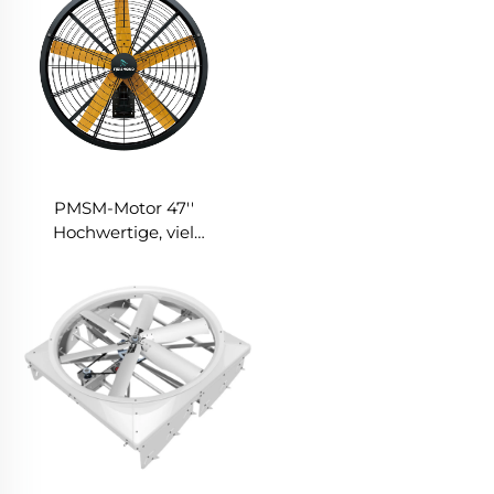
Deckenventilator
220V/380V
PMSM-Motor 47''
Hochwertige, viel
verkauften Einphasen-
50Hz-Wandmontage-
Industrie-
Lagerhallenventilatoren