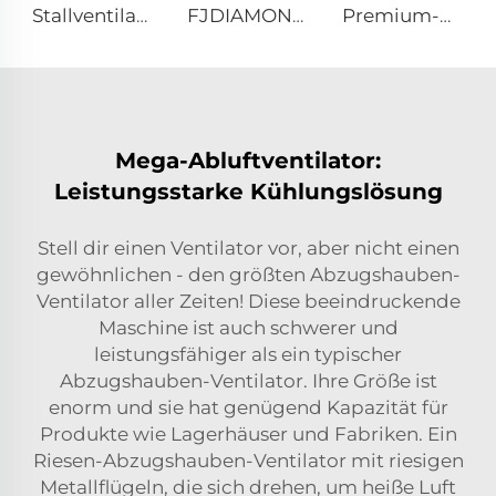
Stallventilator, Rinderbequemlichkeit, Milchviehfarm-Lüftung, Kühlung, industrieller hängender Ventilator
FJDIAMOND 1,5m 2m 80-Zoll Beweglicher Pedestalventilator WIFI Steuerung Ruhe Gym-Aluminium-Stehfußbodenlüftungsventilator
Premium-Gewerblicher Deckenlüfter Hochdurchfluss-Niedrigdrehzahl HVLS aus Aluminiumlegierung für Restaurants und Hotels 380V Spannung
Mega-Abluftventilator:
Leistungsstarke Kühlungslösung
Stell dir einen Ventilator vor, aber nicht einen
gewöhnlichen - den größten Abzugshauben-
Ventilator aller Zeiten! Diese beeindruckende
Maschine ist auch schwerer und
leistungsfähiger als ein typischer
Abzugshauben-Ventilator. Ihre Größe ist
enorm und sie hat genügend Kapazität für
Produkte wie Lagerhäuser und Fabriken. Ein
Riesen-Abzugshauben-Ventilator mit riesigen
Metallflügeln, die sich drehen, um heiße Luft