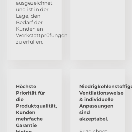
ausgezeichnet
und ist in der
Lage, den
Bedarf der
Kunden an
Werkstattprüfungen
zu erfüllen.
Höchste
Niedrigkohlenstoffig
Priorität für
Ventilationsweise
die
& individuelle
Produktqualität,
Anpassungen
Kunden
sind
mehrfache
akzeptabel.
Garantie
Er zeichnet
bieten.