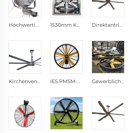
Hochwertig 220V Industrie-Wassernebel Ventilator Kühlung Günstige Wandmontage Lüftungsventilatoren Fabriken Restaurants Industrie
1530mm Kuhstall galvanisierter industrieller rostfreier Stahlwandlüfter, Ventilations-Abluftlüfter
Direktantrieb 12FT Schule Restaurant großer Lüfter hvls gewerblicher Deckenlüfter
Kirchenventilator 24ft HVLS 7.3m Elektrischer Großindustrie Deckenventilator großes Lüftungssystem
IE5 PMSM-Motor 47'' Hohe Qualität Wandmontage-Industriefans für Lagerhallen
Gewerblich 0,9m 1,2m Wandmontage Großer Ventilator 220V Motor für Fertigungsbetriebe Restaurants Farmen Hotels