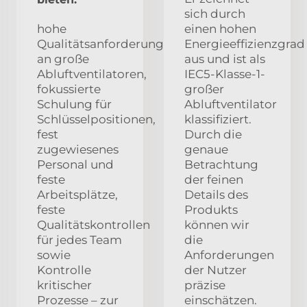
sich durch
hohe
einen hohen
Qualitätsanforderungen
Energieeffizienzgrad
an große
aus und ist als
Abluftventilatoren,
IEC5-Klasse-1-
fokussierte
großer
Schulung für
Abluftventilator
Schlüsselpositionen,
klassifiziert.
fest
Durch die
zugewiesenes
genaue
Personal und
Betrachtung
feste
der feinen
Arbeitsplätze,
Details des
feste
Produkts
Qualitätskontrollen
können wir
für jedes Team
die
sowie
Anforderungen
Kontrolle
der Nutzer
kritischer
präzise
Prozesse – zur
einschätzen.