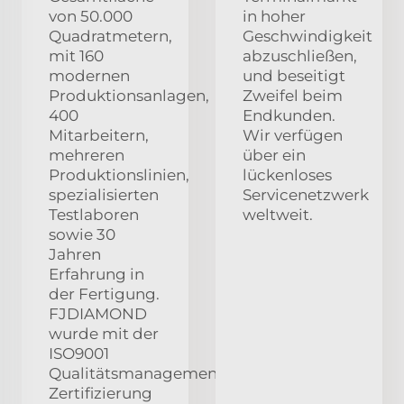
von 50.000
in hoher
Quadratmetern,
Geschwindigkeit
mit 160
abzuschließen,
modernen
und beseitigt
Produktionsanlagen,
Zweifel beim
400
Endkunden.
Mitarbeitern,
Wir verfügen
mehreren
über ein
Produktionslinien,
lückenloses
spezialisierten
Servicenetzwerk
Testlaboren
weltweit.
sowie 30
Jahren
Erfahrung in
der Fertigung.
FJDIAMOND
wurde mit der
ISO9001
Qualitätsmanagementsystem-
Zertifizierung