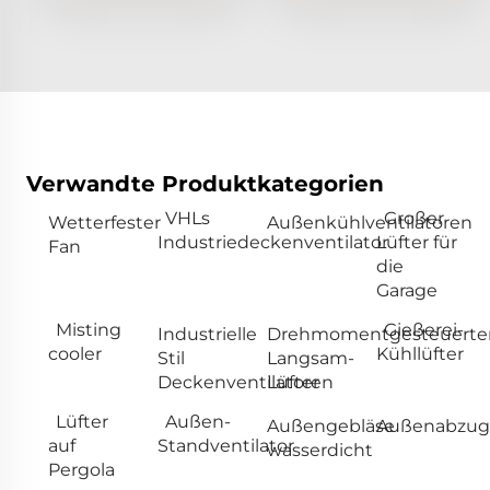
Verwandte Produktkategorien
VHLs
Großer
Wetterfester
Außenkühlventilatoren
Industriedeckenventilator
Lüfter für
Fan
die
Garage
Misting
Gießerei-
Industrielle
Drehmomentgesteuerte
cooler
Kühllüfter
Stil
Langsam-
Deckenventilatoren
Lüfter
Lüfter
Außen-
Außengebläse
Außenabzugs
auf
Standventilator
wasserdicht
Pergola