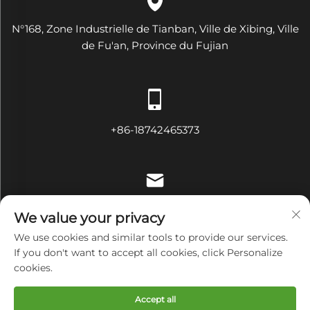
N°168, Zone Industrielle de Tianban, Ville de Xibing, Ville
de Fu'an, Province du Fujian
+86-18742465373
[email protected]
We value your privacy
We use cookies and similar tools to provide our services.
If you don't want to accept all cookies, click Personalize
cookies.
Droits d'auteur © Fujian Diamond Electrical and Mechanical
Equipment Co., Ltd Tous droits réservés
Politique de
Accept all
confidentialité