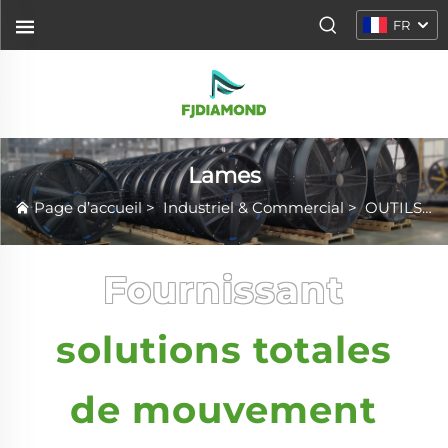
FR
Lames
Page d’accueil
>
Industriel & Commercial
>
OUTILS
>
Fournissant
solutions totales
de mouvement