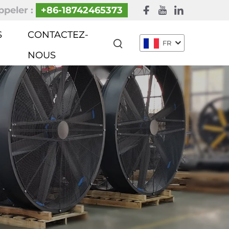
peler :
+86-18742465373
S
CONTACTEZ-
FR
NOUS