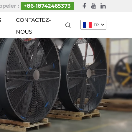
peler :
+86-18742465373
S
CONTACTEZ-
FR
NOUS