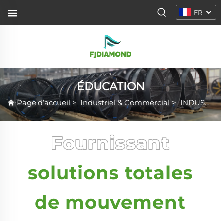
FR
ÉDUCATION
Page d’accueil
>
Industriel & Commercial
>
INDUSTRIES
Fournissant
solutions totales
de mouvement