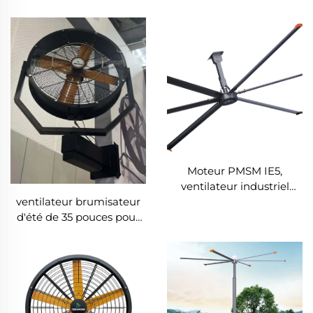
Moteur PMSM IE5,
ventilateur industriel
ventilateur brumisateur
HVLS de 24 pieds (7,3 m),
d'été de 35 pouces pour
alimentation AC 380V,
atelier d'usine, ventilateur
grand ventilateur
oscillant avec brume
suspendu pour usine
rafraîchissante
laitière et entrepôts