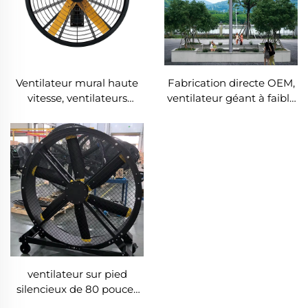
Fabrication directe OEM,
Ventilateur mural haute
ventilateur géant à faible
vitesse, ventilateurs
consommation d'énergie
industriels montés au
de 16 pieds (5 m), moteur
mur pour entrepôts
PMSM, type sur colonne
ventilateur sur pied
silencieux de 80 pouces
(2000 mm) en