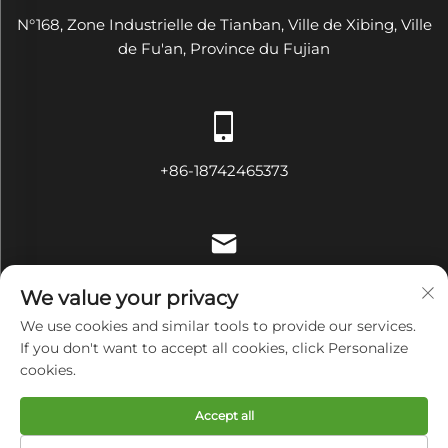
N°168, Zone Industrielle de Tianban, Ville de Xibing, Ville
de Fu'an, Province du Fujian
+86-18742465373
[email protected]
We value your privacy
We use cookies and similar tools to provide our services.
If you don't want to accept all cookies, click Personalize
cookies.
Droits d'auteur © Fujian Diamond Electrical and Mechanical
Equipment Co., Ltd Tous droits réservés
Politique de
Accept all
confidentialité