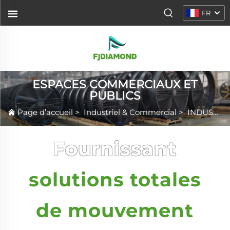
FR
ESPACES COMMERCIAUX ET
PUBLICS
Page d’accueil
>
Industriel & Commercial
>
INDUSTRIES
Fournissant
solutions totales
de mouvement