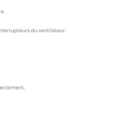
e.
nterrupteurs du ventilateur.
rrectement.