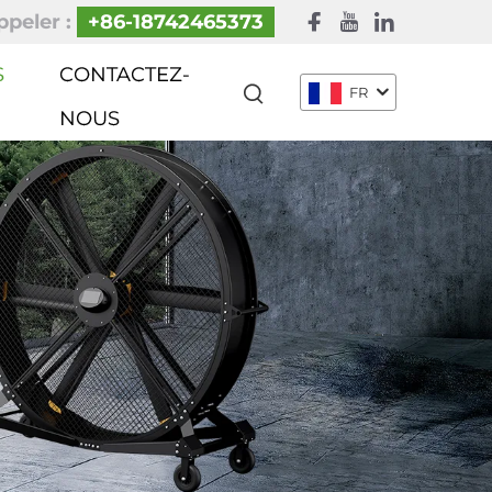
peler :
+86-18742465373
S
CONTACTEZ-
FR
NOUS