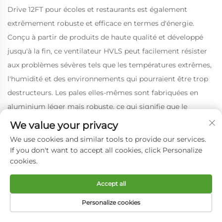
Drive 12FT pour écoles et restaurants est également
extrêmement robuste et efficace en termes d'énergie.
Conçu à partir de produits de haute qualité et développé
jusqu'à la fin, ce ventilateur HVLS peut facilement résister
aux problèmes sévères tels que les températures extrêmes,
l'humidité et des environnements qui pourraient être trop
destructeurs. Les pales elles-mêmes sont fabriquées en
aluminium léger mais robuste, ce qui signifie que le
ventilateur peut faire face aux demandes les plus difficiles.
We value your privacy
L'installation de ce ventilateur industriel HVLS de 12 pieds
We use cookies and similar tools to provide our services.
avec moteur direct peut se faire sans problème. La
If you don't want to accept all cookies, click Personalize
cookies.
technologie de Moteur Direct aide à s'assurer qu'il n'y a ni
courroies ni poulies à se soucier, et le ventilateur peut être
Accept all
installé rapidement. Il est extrêmement nécessaire pour les
Personalize cookies
espaces commerciaux, où le temps est lié à l'importance et
vous ne pouvez pas avoir vos processus interrompus
PAGE D’ACCUEIL
PRODUITS
E-MAIL
TÉLÉPHONE