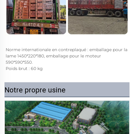
Norme internationale en contreplaqué : emballage pour la 
lame 1450*220*180, emballage pour le moteur 
590*590*550. 
Poids brut : 60 kg 
Notre propre usine