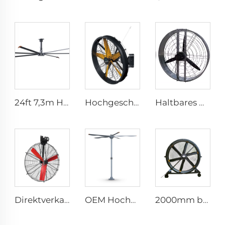
24ft 7,3m HVLS Ventilator Großes Ass großes Ventilatorkonstrukt Elektrischer Industrie-Deckenbarnventilator
Hochgeschwindigkeits-Wandmontage-Industriefans für Lagerhallen, hohe Qualität mit 220V-Motor für Fertigungsbetriebe, Restaurants, Bauernhöfe und Hotels
Haltbares Material, großes Volumen, Fabrikpreis, hohe Qualität, 950mm runder wandmontierter Lüftungsventilator für Kuhställe
Direktverkauf aus der Fabrik Nylonflügel Kühlventilator für Milchviehställe und Rindfarmhäuser, industrielle Lüftungsventilatoren
OEM Hochvolumen-Niedriggeschwindigkeit 16ft 5m PMSM-Motor Riesenfan, Stangentyp-Fan
2000mm beweglicher leiser 80-Zoll Pedestalventilator für Haushalte Produktionsstätten Restaurants 220V/380V Aluminium-Stehfußbodenventilator