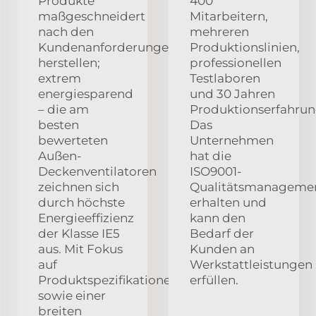
Produkte
400
maßgeschneidert
Mitarbeitern,
nach den
mehreren
Kundenanforderungen
Produktionslinien,
herstellen;
professionellen
extrem
Testlaboren
energiesparend
und 30 Jahren
– die am
Produktionserfahrun
besten
Das
bewerteten
Unternehmen
Außen-
hat die
Deckenventilatoren
ISO9001-
zeichnen sich
Qualitätsmanagement
durch höchste
erhalten und
Energieeffizienz
kann den
der Klasse IE5
Bedarf der
aus. Mit Fokus
Kunden an
auf
Werkstattleistungen
Produktspezifikationen
erfüllen.
sowie einer
breiten