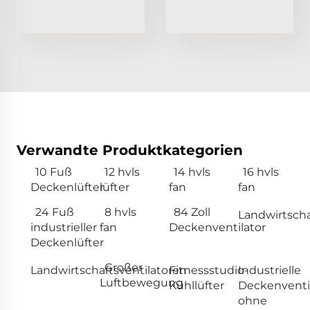
Verwandte Produktkategorien
10 Fuß
12 hvls
14 hvls
16 hvls
Deckenlüfter
lüfter
fan
fan
24 Fuß
8 hvls
84 Zoll
Landwirtscha
industrieller
fan
Deckenventilator
Deckenlüfter
Großer
Landwirtschaftsventilatoren
Fitnessstudio-
Industrielle
Luftbewegung
Kühllüfter
Deckenventi
ohne