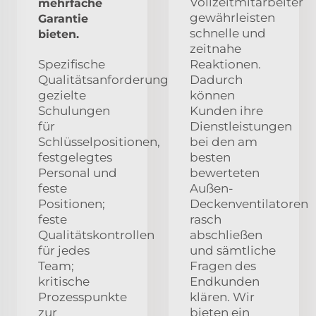
Vollzeitmitarbeiter
mehrfache
gewährleisten
Garantie
schnelle und
bieten.
zeitnahe
Spezifische
Reaktionen.
Qualitätsanforderungen,
Dadurch
gezielte
können
Schulungen
Kunden ihre
für
Dienstleistungen
Schlüsselpositionen,
bei den am
festgelegtes
besten
Personal und
bewerteten
feste
Außen-
Positionen;
Deckenventilatoren
feste
rasch
Qualitätskontrollen
abschließen
für jedes
und sämtliche
Team;
Fragen des
kritische
Endkunden
Prozesspunkte
klären. Wir
zur
bieten ein