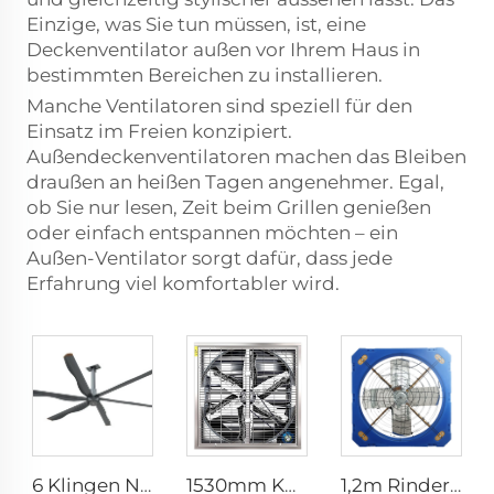
Einzige, was Sie tun müssen, ist, eine
Deckenventilator außen vor Ihrem Haus in
bestimmten Bereichen zu installieren.
Manche Ventilatoren sind speziell für den
Einsatz im Freien konzipiert.
Außendeckenventilatoren machen das Bleiben
draußen an heißen Tagen angenehmer. Egal,
ob Sie nur lesen, Zeit beim Grillen genießen
oder einfach entspannen möchten – ein
Außen-Ventilator sorgt dafür, dass jede
Erfahrung viel komfortabler wird.
6 Klingen Neues Design Kommerzieller Deckenventilator mit AC-Motor
1530mm Kuhstall galvanisierter industrieller rostfreier Stahlwandlüfter, Ventilations-Abluftlüfter
1,2m Rinderstall Ventilation Treibhauslüfter Milchvieh Abgase Lüfter Kuhstall Abgase