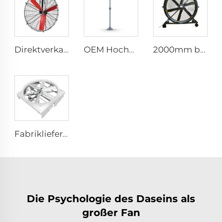
Direktverkauf aus der Fabrik Nylonflügel Kühlventilator für Milchviehställe und Rindfarmhäuser, industrielle Lüftungsventilatoren
OEM Hochvolumen-Niedriggeschwindigkeit 16ft 5m PMSM-Motor Riesenfan, Stangentyp-Fan
2000mm beweglicher leiser 80-Zoll Pedestalventilator für Haushalte Produktionsstätten Restaurants 220V/380V Aluminium-Stehfußbodenventilator
Fabriklieferant 72-Zoll Wirbelzirkulationsventilatoren Energieeinsparndes Belüftungssystem für Rinderställe Dachlüftungen
Die Psychologie des Daseins als
großer Fan