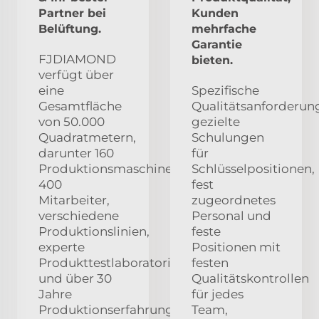
Partner bei
Kunden
Belüftung.
mehrfache
Garantie
FJDIAMOND
bieten.
verfügt über
eine
Spezifische
Gesamtfläche
Qualitätsanforderun
von 50.000
gezielte
Quadratmetern,
Schulungen
darunter 160
für
Produktionsmaschinen,
Schlüsselpositionen,
400
fest
Mitarbeiter,
zugeordnetes
verschiedene
Personal und
Produktionslinien,
feste
experte
Positionen mit
Produkttestlaboratorien
festen
und über 30
Qualitätskontrollen
Jahre
für jedes
Produktionserfahrung.
Team,