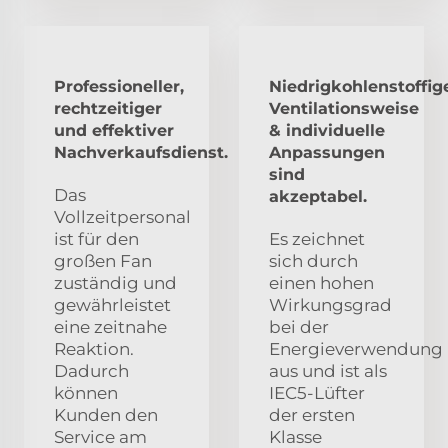
Professioneller,
Niedrigkohlenstoffig
rechtzeitiger
Ventilationsweise
und effektiver
& individuelle
Nachverkaufsdienst.
Anpassungen
sind
Das
akzeptabel.
Vollzeitpersonal
ist für den
Es zeichnet
großen Fan
sich durch
zuständig und
einen hohen
gewährleistet
Wirkungsgrad
eine zeitnahe
bei der
Reaktion.
Energieverwendung
Dadurch
aus und ist als
können
IEC5-Lüfter
Kunden den
der ersten
Service am
Klasse