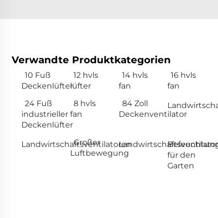
Verwandte Produktkategorien
10 Fuß
12 hvls
14 hvls
16 hvls
Deckenlüfter
lüfter
fan
fan
24 Fuß
8 hvls
84 Zoll
Landwirtscha
industrieller
fan
Deckenventilator
Deckenlüfter
Großer
Landwirtschaftsventilatoren
Landwirtschaftsventilato
Befeuchtung
Luftbewegung
für den
Garten