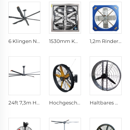
6 Klingen Neues Design Kommerzieller Deckenventilator mit AC-Motor
1530mm Kuhstall galvanisierter industrieller rostfreier Stahlwandlüfter, Ventilations-Abluftlüfter
1,2m Rinderstall Ventilation Treibhauslüfter Milchvieh Abgase Lüfter Kuhstall Abgase
24ft 7,3m HVLS Ventilator Großes Ass großes Ventilatorkonstrukt Elektrischer Industrie-Deckenbarnventilator
Hochgeschwindigkeits-Wandmontage-Industriefans für Lagerhallen, hohe Qualität mit 220V-Motor für Fertigungsbetriebe, Restaurants, Bauernhöfe und Hotels
Haltbares Material, großes Volumen, Fabrikpreis, hohe Qualität, 950mm runder wandmontierter Lüftungsventilator für Kuhställe