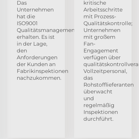
Das
kritische
Unternehmen
Arbeitsschritte
hat die
mit Prozess-
ISO9001
Qualitätskontrolle;
Qualitätsmanagementsystemzertifizierung
Unternehmen
erhalten. Es ist
mit großem
in der Lage,
Fan-
den
Engagement
Anforderungen
verfügen über
der Kunden an
qualitätskontrollver
Fabrikinspektionen
Vollzeitpersonal,
nachzukommen.
das
Rohstofflieferanten
überwacht
und
regelmäßig
Inspektionen
durchführt.