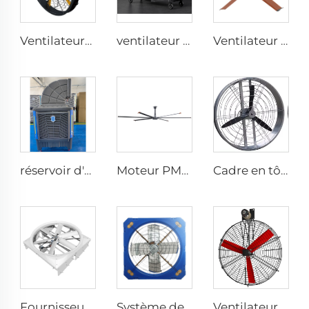
Ventilateurs industriels de haute qualité à grande vitesse fixés au mur pour entrepôt
ventilateur sur pied industriel de 2000 mm (80 pouces), ventilateur silencieux sur pied réglable
Ventilateur de plafond LED moderne à moteur CA silencieux pour usage domestique, télécommande pour chambre salon gros
réservoir d'eau extra-large de 300 L en matériau PP neuf à 100 %, refroidisseur d'air évaporatif mobile axial pour usage extérieur
Moteur PMSM IE5 24ft HVLS 7.3m Ventilateurs électriques industriels grands pour laiteries, entrepôts
Cadre en tôle galvanisée, pales en aluminium, ventilateur d'aération pour étable circulaire de 950 mm, suspendu ou fixé au mur
Fournisseur d'usine, ventilateurs de circulation de 72 pouces, système d'aération économique pour bâtiment à bétail, extracteurs de toit
Système de contrôle, ventilateurs d'aération et de refroidissement pour le bétail destinés aux fermes avicoles, ventilateur d'extraction en plastique
Ventilateur de refroidissement pour aération avicole