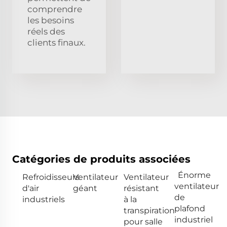
comprendre
les besoins
réels des
clients finaux.
Catégories de produits associées
Énorme
Refroidisseurs
Ventilateur
Ventilateur
ventilateur
d'air
géant
résistant
de
industriels
à la
plafond
transpiration
industriel
pour salle