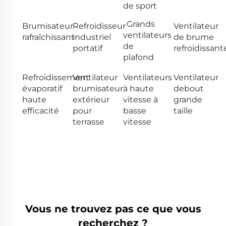
de sport
Grands
Brumisateur
Refroidisseur
Ventilateur
ventilateurs
rafraîchissant
industriel
de brume
de
portatif
refroidissant
plafond
Refroidissement
Ventilateur
Ventilateurs
Ventilateur
évaporatif
brumisateur
à haute
debout
haute
extérieur
vitesse à
grande
efficacité
pour
basse
taille
terrasse
vitesse
Vous ne trouvez pas ce que vous
recherchez ?