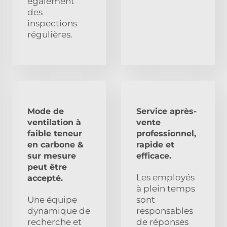
également
des
inspections
régulières.
Mode de
Service après-
ventilation à
vente
faible teneur
professionnel,
en carbone &
rapide et
sur mesure
efficace.
peut être
Les employés
accepté.
à plein temps
Une équipe
sont
dynamique de
responsables
recherche et
de réponses