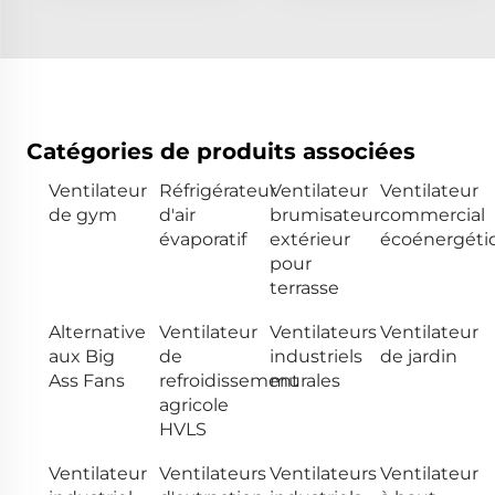
Catégories de produits associées
Ventilateur
Réfrigérateur
Ventilateur
Ventilateur
de gym
d'air
brumisateur
commercial
évaporatif
extérieur
écoénergéti
pour
terrasse
Alternative
Ventilateur
Ventilateurs
Ventilateur
aux Big
de
industriels
de jardin
Ass Fans
refroidissement
murales
agricole
HVLS
Ventilateur
Ventilateurs
Ventilateurs
Ventilateur