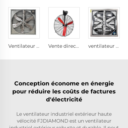
Ventilateur d'évacuation avec ventilation pour exploitation avicole de poulets de chair
Vente directe d'usine Ventilateur de refroidissement avec pales en nylon pour étables laitières et maisons d'élevage de vaches, ventilateurs industriels de ventilation
ventilateur mural de 1380 mm pour le refroidissement des fermes laitières et avicoles, ventilateur d'extraction d'usine, ventilateur d'extraction d'atelier
Conception économe en énergie
pour réduire les coûts de factures
d'électricité
Le ventilateur industriel extérieur haute
vélocité FJDIAMOND est un ventilateur
industriel extérieur robuste et durable. Il peut