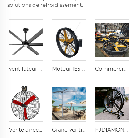
solutions de refroidissement.
ventilateur de plafond 6 pales pour usage domestique, ventilateur commercial pour bureau et salon avec éclairage LED
Moteur IE5 PMSM 47'' Haute Qualité Ventilateurs Industriels pour Fermes et Entrepôts pour Usines de Fabrication, Restaurants, Hôtels 220V
Commercial 0,9m 1,2m Grand Ventilateur Murale pour Usines de Fabrication, Restaurants, Fermes, Hôtels avec Moteur 220V
Vente directe d'usine Ventilateur de refroidissement avec pales en nylon et moteur 380V, ventilateur mural de refroidissement pour étables laitières et maisons d'élevage de vaches
Grand ventilateur de ventilation de 16ft 5m monté sur colonne au plafond avec moteur PMSM
FJDIAMOND Ventilateur sur pied 1,5 m 2 m 80 pouces contrôle par téléphone portable WIFI silencieux 2000 mm en aluminium pour gymnase