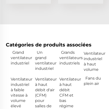
Catégories de produits associées
Grand
Un
Grands
Ventilateur
ventilateur
grand
ventilateurs
industriel
industriel
ventilateur
industriels
à haut
industriel
volume
Fans du
Ventilateur
Ventilateur
Ventilateur
plein air
industriel
à haut
à haut
à faible
débit d'air
débit
vitesse à
(CFM)
CFM et
volume
pour
bas
élevé
salles de
régime