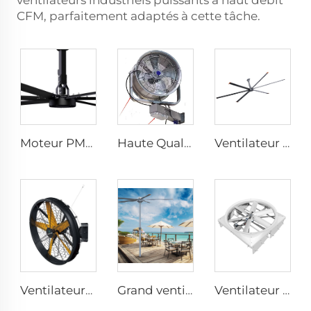
ventilateurs industriels puissants à haut débit
CFM, parfaitement adaptés à cette tâche.
Moteur PMSM IE5 24ft grands ventilateurs industriels HVLS type avec alimentation AC 7.3m ventilateurs électriques pour usine laitière 380V tension
Haute Qualité 220V Ventilateur de Brume d'Eau Industriel Refroidisseur Bon Marché Ventilateur Murale pour Usines et Restaurants
Ventilateur d'église 24ft HVLS 7.3m grand ventilateur de plafond en aluminium pour la ventilation
Ventilateurs industriels à haute vitesse fixés au mur de grande qualité avec moteur 220V pour usines, restaurants, fermes et hôtels
Grand ventilateur de ventilation de 16ft 5m monté sur colonne au plafond avec moteur PMSM
Ventilateur cyclone de ventilation pour exploitation laitière ventilateur extérieur 72 pouces en acier inoxydable AC mural 6 pièces