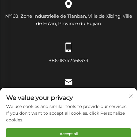
N°168, Zone Industrielle de Tianban, Ville de Xibing, Ville
de Fu'an, Province du Fujian
+86-18742465373
[email protected]
We value your privacy
We use cookies and similar tools to provide our services.
If you don't want to accept all cookies, click Personalize
cookies.
Droits d'auteur © Fujian Diamond Electrical and Mechanical
Equipment Co., Ltd Tous droits réservés
Politique de
Accept all
confidentialité