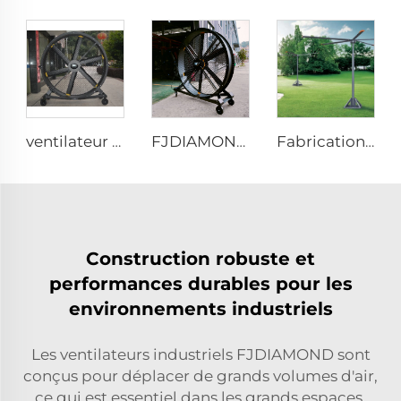
ventilateur sur pied silencieux de 220V, 80 pouces, 2000mm en aluminium, mobile pour gymnases
FJDIAMOND Ventilateur sur pied 1,5 m 2 m 80 pouces contrôle par téléphone portable WIFI silencieux 2000 mm en aluminium pour gymnase
Fabrication de ventilateurs géants de grand diamètre 16ft 5m, à grand volume et faible vitesse, type ventilateur sur colonne
Construction robuste et
performances durables pour les
environnements industriels
Les ventilateurs industriels FJDIAMOND sont
conçus pour déplacer de grands volumes d'air,
ce qui est essentiel dans les grands espaces.