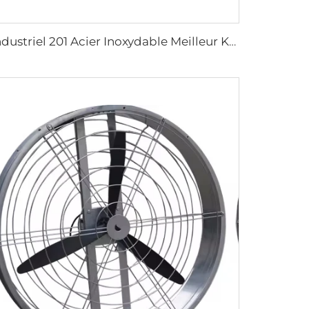
Industriel 201 Acier Inoxydable Meilleur Kit de Ventilateur Murale à Brume Avec Eau Faible Augmentation de Température 24 28 32 36 Pouces Ventilateur Murale à Pulvérisation