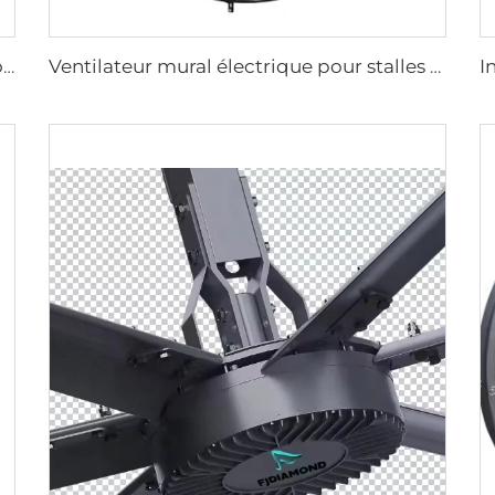
grande taille 2m PMSM ventilateurs de sol mobiles pour zone sportive
Ventilateur mural électrique pour stalles à chevaux avec moteur 380V pour étables et fermes