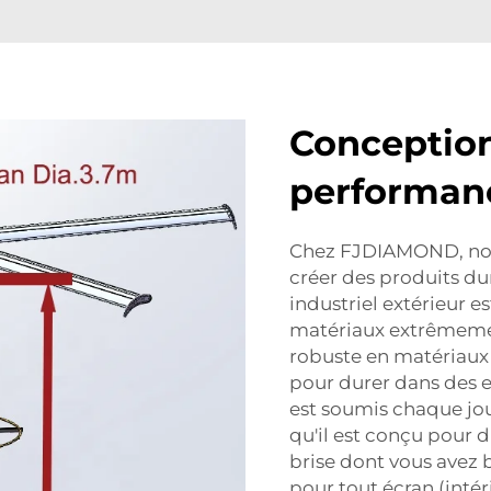
Conception
performan
Chez FJDIAMOND, nou
créer des produits du
industriel extérieur 
matériaux extrêmemen
robuste en matériaux d
pour durer dans des e
est soumis chaque jour
qu'il est conçu pour d
brise dont vous avez b
pour tout écran (intér