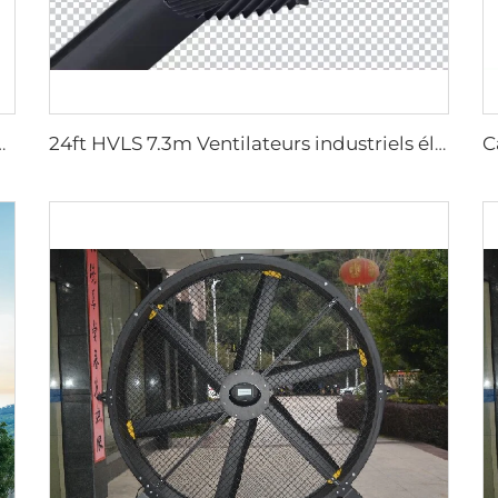
à grande vitesse fixés au mur pour entrepôt
24ft HVLS 7.3m Ventilateurs industriels électriques grands pour la ventilation des entrepôts laitiers