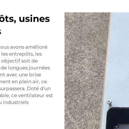
ôts, usines
s
 nous avons amélioré
 les entrepôts, les
 objectif soit de
s de longues journées
ant avec une brise
ment en plein air, ce
 surpassera. Doté d'un
able, ce ventilateur est
u industriels