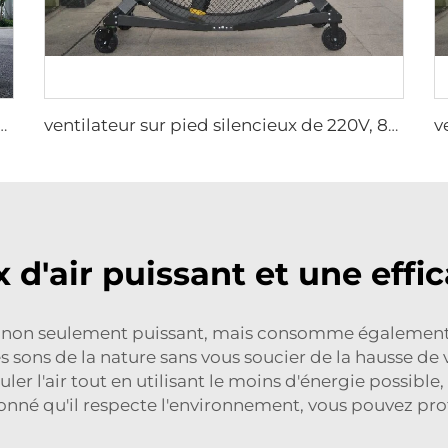
xtérieurs 10ft 12ft 16ft 24ft 220v avec moteur PMSM
ventilateur sur pied silencieux de 220V, 80 pouces, 2000mm en aluminium, mobile pour gymnases
 d'air puissant et une effi
est non seulement puissant, mais consomme également 
es sons de la nature sans vous soucier de la hausse de 
r l'air tout en utilisant le moins d'énergie possible,
donné qu'il respecte l'environnement, vous pouvez pro