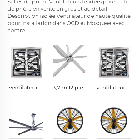
Salles de prière Ventilateurs leaders pour salle
de prière en vente en gros et au détail
Description isolée Ventilateur de haute qualité
pour installation dans OCD et Mosquée avec
contre
ventilateur mural industriel de 1530 mm en acier galvanisé inoxydable pour étable à vaches
3,7 m 12 pieds ventilateur de plafond en aluminium à aimant permanent à faible vitesse série commerciale pour hôtels
ventilateur d'étable pour vaches de 1100mm, suspendu, avec ventilation et refroidissement à grand débit d'air, ventilateur centrifuge à pression négative pour exploitation agricole