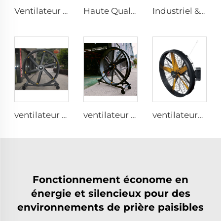
Ventilateur d'église 24ft HVLS 7.3m Grand Ventilateur Industriel Électrique avec grande ventilation
Haute Qualité 0,9m 1,2m Grand Ventilateur Murale Commercial pour Grands Espaces, Usines de Fabrication, Restaurants, Fermes, Hôtels avec Moteur 220V
Industriel & Commercial Grande Vitesse 0,9m 1,2m Ventilateur Murale Grand Modèle
ventilateur sur pied silencieux de 220V, 80 pouces, 2000mm en aluminium, mobile pour gymnases
ventilateur sur pied silencieux 80 pouces 220V contrôle par téléphone portable WIFI 2000 mm en aluminium
ventilateurs industriels de haute qualité de 0,9 m à 1,2 m pour fermes, entrepôts, usines, restaurants et hôtels
Fonctionnement économe en
énergie et silencieux pour des
environnements de prière paisibles