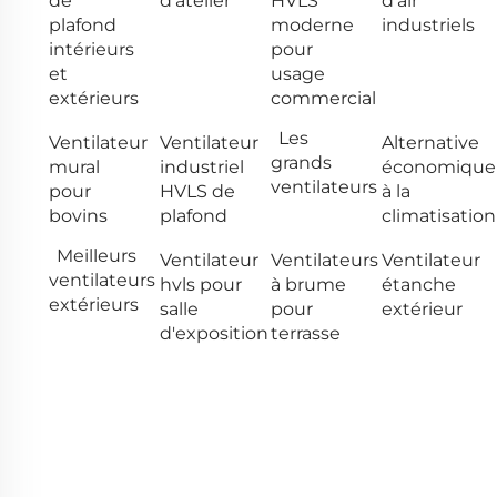
de
d'atelier
HVLS
d'air
plafond
moderne
industriels
intérieurs
pour
et
usage
extérieurs
commercial
Les
Ventilateur
Ventilateur
Alternative
grands
mural
industriel
économique
ventilateurs
pour
HVLS de
à la
bovins
plafond
climatisation
Meilleurs
Ventilateur
Ventilateurs
Ventilateur
ventilateurs
hvls pour
à brume
étanche
extérieurs
salle
pour
extérieur
d'exposition
terrasse