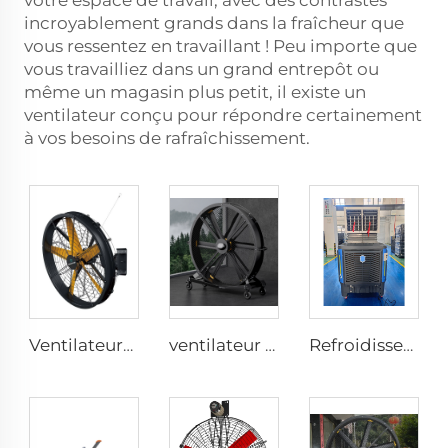
votre espace de travail, avec des contrastes
incroyablement grands dans la fraîcheur que
vous ressentez en travaillant ! Peu importe que
vous travailliez dans un grand entrepôt ou
même un magasin plus petit, il existe un
ventilateur conçu pour répondre certainement
à vos besoins de rafraîchissement.
Ventilateurs industriels de haute qualité à grande vitesse fixés au mur pour entrepôt
ventilateur sur pied industriel de 2000 mm (80 pouces), ventilateur silencieux sur pied réglable
Refroidisseur d'air évaporatif sur roulettes UV anti-âge longue distance d'approvisionnement rafraîchissement été