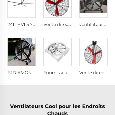
24ft HVLS 7.3m Ventilateurs industriels électriques grands pour la ventilation des entrepôts laitiers
Vente directe d'usine Ventilateur de refroidissement avec pales en nylon et moteur 380V, ventilateur mural de refroidissement pour étables laitières et maisons d'élevage de vaches
ventilateur sur pied silencieux 80 pouces 220V étanche extérieur pour hôtels, restaurants, fermes et usines
FJDIAMOND Ventilateur sur pied 1,5 m 2 m 80 pouces contrôle par téléphone portable WIFI silencieux 2000 mm en aluminium pour gymnase
Fournisseur d'usine, ventilateurs de circulation de 72 pouces, système d'aération économique pour bâtiment à bétail, extracteurs de toit
Vente directe d'usine Ventilateur de refroidissement avec pales en nylon pour étables laitières et maisons d'élevage de vaches, ventilateurs industriels de ventilation
Ventilateurs Cool pour les Endroits
Chauds