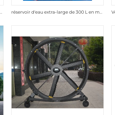
électrique pour stalles à chevaux avec moteur 380V pour étables et fermes
réservoir d'eau extra-large de 300 L en matériau PP neuf à 100 %, refroidisseur d'air évaporatif mobile axial pour usage extérieur