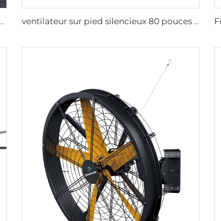
 ventilateur géant à faible consommation d'énergie de 16 pieds (5 m), moteur PMSM, type sur colonne
ventilateur sur pied silencieux 80 pouces 220V étanche extérieur pour hôtels, restaurants, fermes et usines