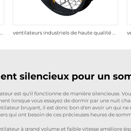
ventilateur industriel électrique de 7,3 m 24 pieds grand ventilateur HVLS pour fermes et entrepôts
ventilateurs industriels de haute qualité de 0,9 m à 1,2 m pour fermes, entrepôts, usines, restaurants et hôtels
nt silencieux pour un som
ateur est qu'il fonctionne de manière silencieuse. 
ement lorsque vous essayez de dormir par une nuit ch
ventilateur bruyant, il est donc bon d'en avoir un qui n
ers qui ont besoin de ces précieuses heures de somm
ntilateur à grand volume et faible vitesse améliore éga