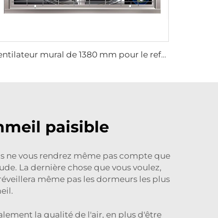
ventilateur mural de 1380 mm pour le refroidissement des fermes laitières et avicoles, ventilateur d'extraction d'usine, ventilateur d'extraction d'atelier
meil paisible
Vous ne vous rendrez même pas compte que
aude. La dernière chose que vous voulez,
e réveillera même pas les dormeurs les plus
eil.
lement la qualité de l'air, en plus d'être