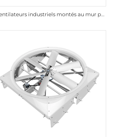
Ventilateurs industriels montés au mur pour entrepôts de haute qualité avec moteur PMSM IE5 de 47''