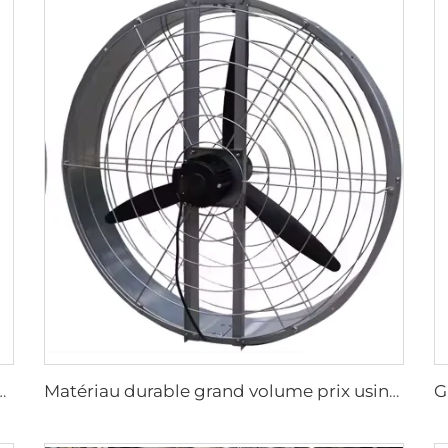
Entrepôts avec Moteur 220V pour Usines de Fabrication, Restaurants, Fermes, Hôtels
Matériau durable grand volume prix usine haute qualité ventilateur rond mural de 950 mm pour étables