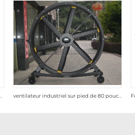
 exploitation laitière ventilateur extérieur 72 pouces en acier inoxydable AC mural 6 pièces
ventilateur industriel sur pied de 80 pouces (2000mm), portable et silencieux, en aluminium, pour maison, hôtels et usines 220V/380V