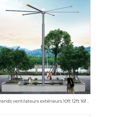
grands ventilateurs extérieurs 10ft 12ft 16ft 24ft 220v avec moteur PMSM