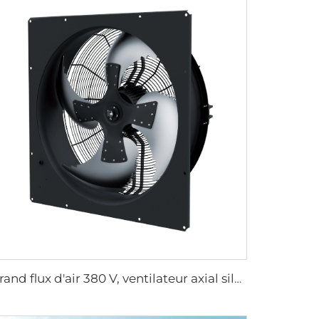
Grand flux d'air 380 V, ventilateur axial silencieux - Solution de ventilation industrielle étanche IP66