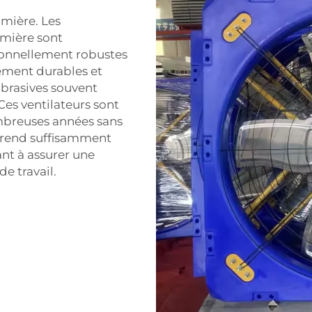
umière. Les
umière sont
ionnellement robustes
mement durables et
 abrasives souvent
Ces ventilateurs sont
breuses années sans
s rend suffisamment
nt à assurer une
de travail.