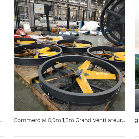
 matériau PP neuf à 100 %, refroidisseur d'air évaporatif mobile axial pour usage extérieur
Commercial 0,9m 1,2m Grand Ventilateur Murale pour Usines de Fabrication, Restaurants, Fermes, Hôtels avec Moteur 220V