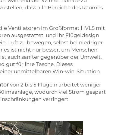
Luft während der Wintermonate zu
rzustellen, dass alle Bereiche des Raumes
die Ventilatoren im Großformat HVLS mit
ren ausgestattet, und ihr Flügeldesign
iel Luft zu bewegen, selbst bei niedriger
 es ist nicht nur besser, um Menschen
 ist auch sanfter gegenüber der Umwelt.
d gut für Ihre Tasche. Dieses
iner unmittelbaren Win-win-Situation.
ator
von 2 bis 5 Flügeln arbeitet weniger
e Klimaanlage, wodurch viel Strom gespart
 Einschränkungen verringert.