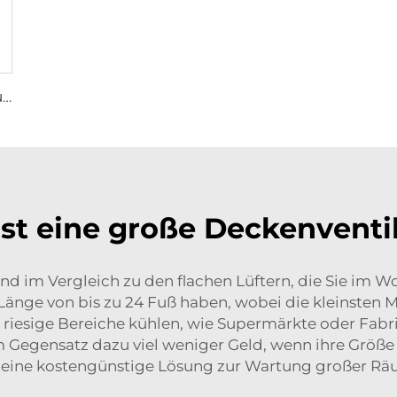
Kirchenlüfter 24ft HVLS 7,3m großer Belüftungs-Aluminium-Deckenlüfter
st eine große Deckenventi
ind im Vergleich zu den flachen Lüftern, die Sie im 
nge von bis zu 24 Fuß haben, wobei die kleinsten M
 riesige Bereiche kühlen, wie Supermärkte oder Fabr
im Gegensatz dazu viel weniger Geld, wenn ihre Größ
 eine kostengünstige Lösung zur Wartung großer R