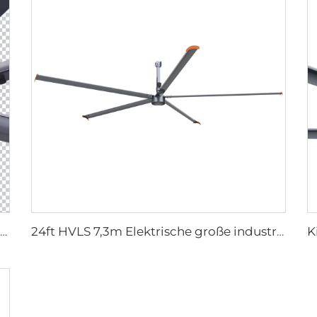
24ft HVLS 7,3m Elektrische große industrielle Deckenventilatoren Starke Belüftung für Milchwirtschaftslagerhallen
24ft HVLS 7,3m Elektrische große industrielle Deckenventilatoren Starke Belüftung für Milchwirtschaftslagerhallen