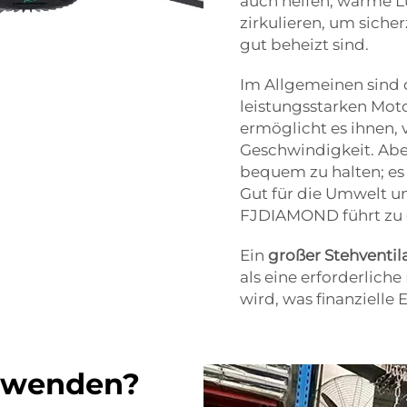
auch helfen, warme 
zirkulieren, um siche
gut beheizt sind.
Im Allgemeinen sind 
leistungsstarken Moto
ermöglicht es ihnen, v
Geschwindigkeit. Aber
bequem zu halten; es
Gut für die Umwelt un
FJDIAMOND führt zu e
Ein
großer Stehventil
als eine erforderlich
wird, was finanzielle
erwenden?