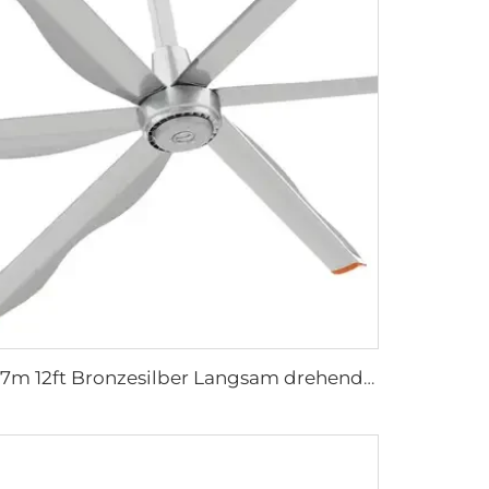
3,7m 12ft Bronzesilber Langsam drehende Aluminiumflügel Dauermagnet-Gewerbeserie Deckenventilatoren für Hotels