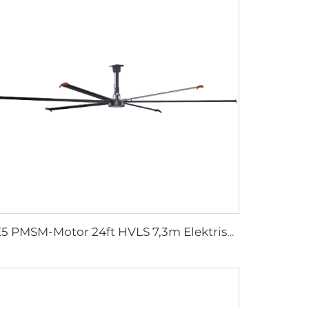
IE5 PMSM-Motor 24ft HVLS 7,3m Elektrische Ventilatoren Große industrielle Deckenventilatoren für Milchwirtschaft, Lagerhallen