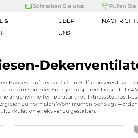
Schreiben Sie uns:
Rufen Sie 
L &
ÜBER
NACHRICHT
CH
UNS
iesen-Dekenventilat
ielen Häusern auf der südlichen Hälfte unseres Plan
al ist, um im Sommer Energie zu sparen. Dieser FJD
eine angenehme Temperatur gibt. Fitnessstudios, Res
 Vergleich zu normalen Wohnräumen benötigt werden.
ftzirkulation effektiver zu gestalten.