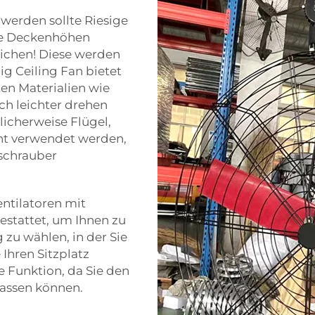
 werden sollte Riesige
che Deckenhöhen
ichen! Diese werden
g Ceiling Fan bietet
en Materialien wie
ch leichter drehen
icherweise Flügel,
ht verwendet werden,
bschrauber
entilatoren mit
stattet, um Ihnen zu
 zu wählen, in der Sie
Ihren Sitzplatz
e Funktion, da Sie den
passen können.