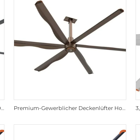
6 Klingen Neues Design Kommerzieller Deckenventilator mit AC-Motor
Premium-Gewerblicher Deckenlüfter Hochdurchfluss-Niedrigdrehzahl HVLS aus Aluminiumlegierung für Restaurants und Hotels 380V Spannung