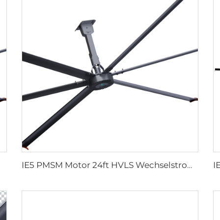
IE5 PMSM Motor 24ft HVLS Wechselstrom-Antrieb 7.3m Elektrolüfter, große industrielle Deckenlüfter für Milchereien, 380V Spannung für Lagerhäuser