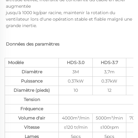
augmentée 
jusqu'à 1000 kg/par racine, maintenir la rotation du 
ventilateur lors d'une opération stable et fiable malgré une 
grande inertie. 
Données des paramètres 
Modèle
HDS-3.0
HDS-3.7
H
Diamètre
3M
3,7m
Puissance
0.37kW
0.37kW
0
Diamètre (pieds)
10
12
Tension
Fréquence
Volume d'air
4000m³/min
5000m³/min
700
Vitesse
≤120 tr/min
≤100rpm
≤
Lames
5pcs
5pcs