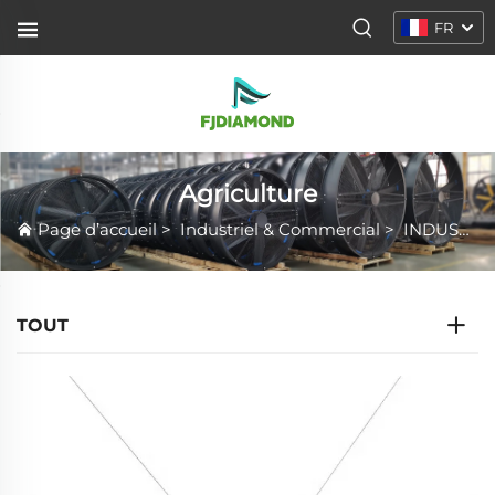
FR
Agriculture
Page d’accueil
>
Industriel & Commercial
>
INDUSTRIES
TOUT