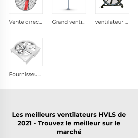
Vente directe d'usine Ventilateur de refroidissement avec pales en nylon pour étables laitières et maisons d'élevage de vaches, ventilateurs industriels de ventilation
Grand ventilateur géant de 16ft 5m avec moteur PMSM, type ventilateur OEM à grand volume et faible vitesse
ventilateur sur pied silencieux 2000 mm 80 pouces 220V/380V en aluminium pour maison, usines et restaurants
Fournisseur d'usine, ventilateurs de circulation de 72 pouces, système d'aération économique pour bâtiment à bétail, extracteurs de toit
Les meilleurs ventilateurs HVLS de
2021 - Trouvez le meilleur sur le
marché