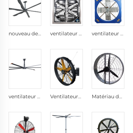
nouveau design de ventilateur plafond commercial à 6 pales avec moteur AC
ventilateur mural industriel de 1530 mm en acier galvanisé inoxydable pour étable à vaches
ventilateur de serre de 1,2 m pour le bâtiment d'élevage de bétail et l'extraction laitière
ventilateur industriel électrique de 7,3 m 24 pieds grand ventilateur HVLS pour fermes et entrepôts
Ventilateurs industriels à haute vitesse fixés au mur de grande qualité avec moteur 220V pour usines, restaurants, fermes et hôtels
Matériau durable grand volume prix usine haute qualité ventilateur rond mural de 950 mm pour étables