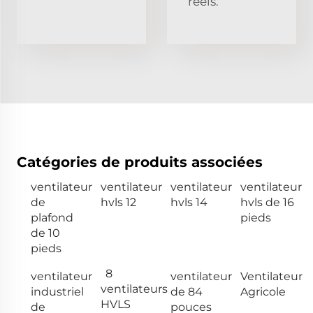
réels.
Catégories de produits associées
ventilateur
ventilateur
ventilateur
ventilateur
de
hvls 12
hvls 14
hvls de 16
plafond
pieds
de 10
pieds
8
ventilateur
ventilateur
Ventilateur
ventilateurs
industriel
de 84
Agricole
HVLS
de
pouces