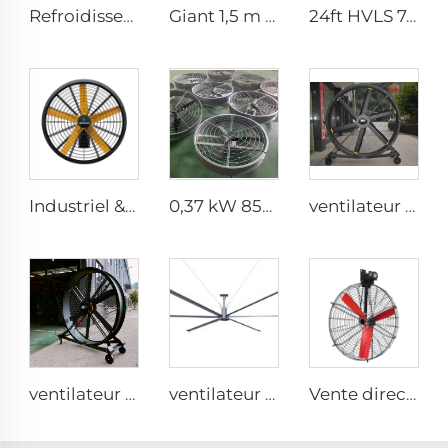
Refroidisseur d'air évaporatif sur roulettes UV anti-âge longue distance d'approvisionnement rafraîchissement été
Giant 1,5 m IE5 Ventilateur industriel à eau Haute Efficacité HLVS, ventilation portable avec brumisation
24ft HVLS 7.3m Ventilateurs industriels électriques grands pour la ventilation des entrepôts laitiers
Industriel & Commercial Grande Vitesse 0,9m 1,2m Ventilateur Murale Grand Modèle
0,37 kW 850 mm moteur économique longue portée d'air pales en aluminium grand débit ventilateurs ronds muraux ou suspendus pour la ventilation
ventilateur sur pied silencieux de 220V, 80 pouces, 2000mm en aluminium, mobile pour gymnases
ventilateur sur pied silencieux 80 pouces 220V contrôle par téléphone portable WIFI 2000 mm en aluminium
ventilateur industriel HVLS 24ft 7.3m à moteur AC, grande taille, faible bruit, vent naturel efficace énergétiquement
Vente directe d'usine Ventilateur de refroidissement avec pales en nylon pour étables laitières et maisons d'élevage de vaches, ventilateurs industriels de ventilation