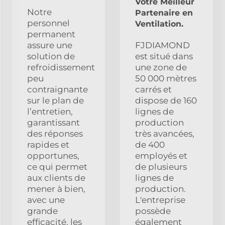
Votre Meilleur
Notre
Partenaire en
personnel
Ventilation.
permanent
assure une
FJDIAMOND
solution de
est situé dans
refroidissement
une zone de
peu
50 000 mètres
contraignante
carrés et
sur le plan de
dispose de 160
l’entretien,
lignes de
garantissant
production
des réponses
très avancées,
rapides et
de 400
opportunes,
employés et
ce qui permet
de plusieurs
aux clients de
lignes de
mener à bien,
production.
avec une
L'entreprise
grande
possède
efficacité, les
également