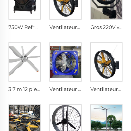
750W Refroidisseur d'Air Évaporatif Industriel Portable
Ventilateurs industriels de haute qualité à grande vitesse fixés au mur pour entrepôt
Gros 220V ventilateur de brume d'eau extérieur pour restaurant rafraîchissement d'air été avec oscillation
3,7 m 12 pieds ventilateur de plafond en aluminium à aimant permanent à faible vitesse série commerciale pour hôtels
Ventilateur bleu PE pour exploitation avicole, ferme à vaches, ventilateur d'extraction pour refroidissement des fermes avicoles, bovines et laitières
Ventilateurs industriels à haute vitesse fixés au mur de grande qualité avec moteur 220V pour usines, restaurants, fermes et hôtels