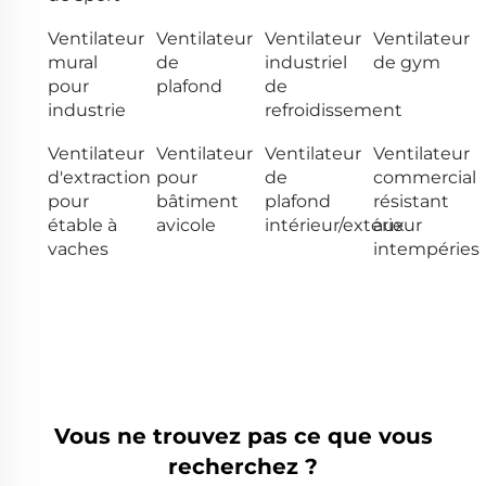
Ventilateur
Ventilateur
Ventilateur
Ventilateur
mural
de
industriel
de gym
pour
plafond
de
industrie
refroidissement
Ventilateur
Ventilateur
Ventilateur
Ventilateur
d'extraction
pour
de
commercial
pour
bâtiment
plafond
résistant
étable à
avicole
intérieur/extérieur
aux
vaches
intempéries
Vous ne trouvez pas ce que vous
recherchez ?