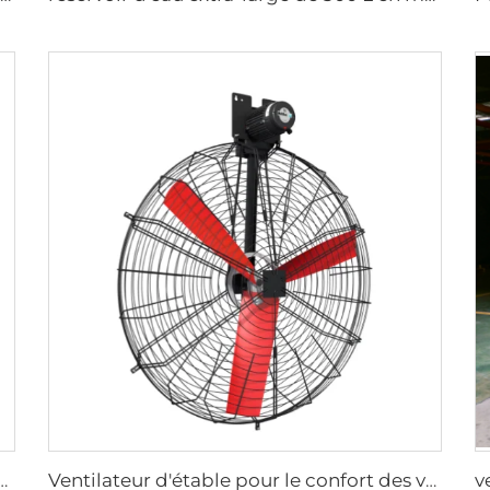
itesse, ventilateurs industriels montés au mur pour entrepôts
Ventilateur d'étable pour le confort des vaches, ventilation et refroidissement industriel, ventilateur suspendu