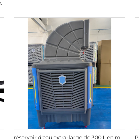
.
Moteur PMSM IE5 24ft grands ventilateurs industriels HVLS type avec alimentation AC 7.3m ventilateurs électriques pour usine laitière 380V tension
réservoir d'eau extra-large de 300 L en matériau PP neuf à 100 %, refroidisseur d'air évaporatif mobile axial pour usage extérieur