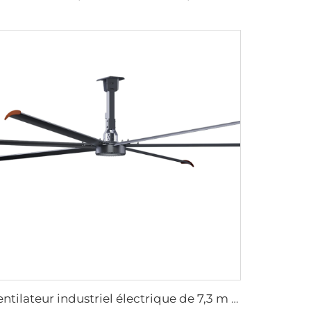
ventilateur industriel électrique de 7,3 m 24 pieds grand ventilateur HVLS pour fermes et entrepôts