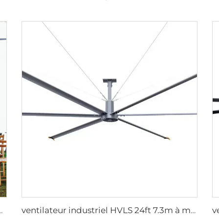
ft 5m avec moteur PMSM à fort débit d'air 220v
ventilateur industriel HVLS 24ft 7.3m à moteur AC, grande taille, faible bruit, vent naturel efficace énergétiquement