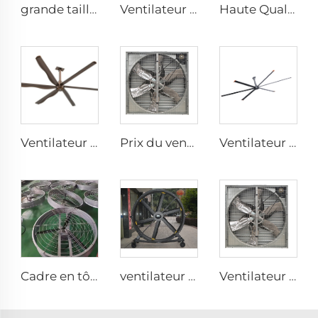
grande taille 2m PMSM ventilateurs de sol mobiles pour zone sportive
Ventilateur mural électrique pour stalles à chevaux avec moteur 380V pour étables et fermes
Haute Qualité 220V Ventilateur de Brume d'Eau Industriel Refroidisseur Bon Marché Ventilateur Murale pour Usines et Restaurants
Ventilateur de plafond commercial direct drive 12FT école restaurant grand ventilateur hvls
Prix du ventilateur d'extraction pour mines, serres, élevage de poulets, fermes avicoles, maisons, usines industrielles
Ventilateur d'église 24ft HVLS 7.3m grand ventilateur de plafond en aluminium pour la ventilation
Cadre en tôle galvanisée pales en aluminium grand volume haute vitesse ventilateur rond de 950 mm pour étables
ventilateur sur pied silencieux de 220V, 80 pouces, 2000mm en aluminium, mobile pour gymnases
Ventilateur d'évacuation avec ventilation pour exploitation avicole de poulets de chair