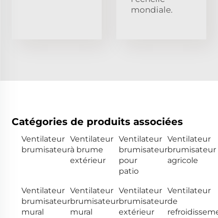
mondiale.
Catégories de produits associées
Ventilateur
Ventilateur
Ventilateur
Ventilateur
brumisateur
à brume
brumisateur
brumisateur
extérieur
pour
agricole
patio
Ventilateur
Ventilateur
Ventilateur
Ventilateur
brumisateur
brumisateur
brumisateur
de
mural
mural
extérieur
refroidissem