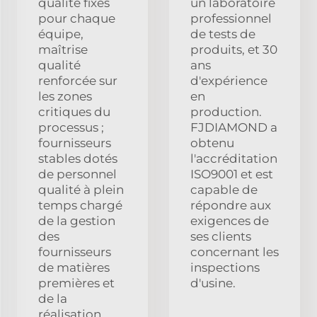
qualité fixes
un laboratoire
pour chaque
professionnel
équipe,
de tests de
maîtrise
produits, et 30
qualité
ans
renforcée sur
d'expérience
les zones
en
critiques du
production.
processus ;
FJDIAMOND a
fournisseurs
obtenu
stables dotés
l'accréditation
de personnel
ISO9001 et est
qualité à plein
capable de
temps chargé
répondre aux
de la gestion
exigences de
des
ses clients
fournisseurs
concernant les
de matières
inspections
premières et
d'usine.
de la
réalisation