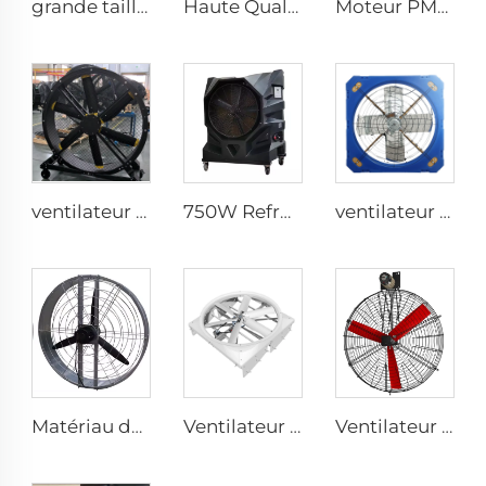
grande taille 2m PMSM ventilateurs de sol mobiles pour zone sportive
Haute Qualité 0,9m 1,2m Grand Ventilateur Murale pour Entrepôts avec Moteur 220V pour Usines de Fabrication, Restaurants, Fermes, Hôtels
Moteur PMSM IE5 24ft grands ventilateurs industriels HVLS type avec alimentation AC 7.3m ventilateurs électriques pour usine laitière 380V tension
ventilateur sur pied silencieux de 80 pouces (2000 mm) en aluminium, 220V, mobile, pour gymnases, restaurants, fermes et usines
750W Refroidisseur d'Air Évaporatif Industriel Portable
ventilateur de serre de 1,2 m pour le bâtiment d'élevage de bétail et l'extraction laitière
Matériau durable grand volume prix usine haute qualité ventilateur rond mural de 950 mm pour étables
Ventilateur cyclone 72 pouces pour exploitation laitière refroidissement et ventilation pour porcherie
Ventilateur mural électrique pour stalles à chevaux avec moteur 380V pour étables et fermes