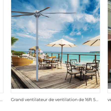
Vente directe d'usine Ventilateur de refroidissement avec pales en nylon et moteur 380V, ventilateur mural de refroidissement pour étables laitières et maisons d'élevage de vaches
Grand ventilateur de ventilation de 16ft 5m monté sur colonne au plafond avec moteur PMSM