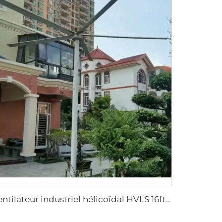
ventilateur industriel hélicoïdal HVLS 16ft 24ft avec moteur PMSM à fort débit d'air 220v, type ventilateur vertical librement positionnable sur colonne