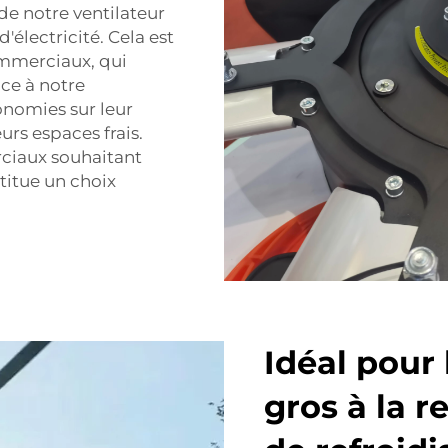
de notre ventilateur
lectricité. Cela est
ommerciaux, qui
e à notre
conomies sur leur
urs espaces frais.
rciaux souhaitant
stitue un choix
Idéal pour
gros à la r