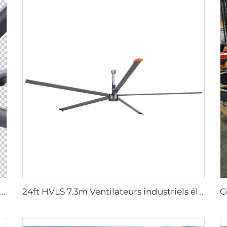
24ft HVLS 7.3m Ventilateurs industriels électriques grands pour la ventilation des entrepôts laitiers
24ft HVLS 7.3m Ventilateurs industriels électriques grands pour la ventilation des entrepôts laitiers