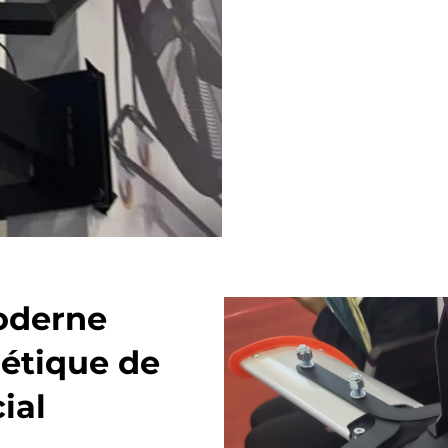
oderne
hétique de
ial