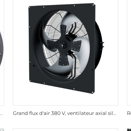
nd volume prix usine haute qualité ventilateur rond mural de 950 mm pour étables
Grand flux d'air 380 V, ventilateur axial silencieux - Solution de ventilation industrielle étanche IP66