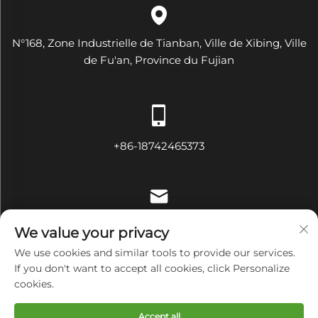
N°168, Zone Industrielle de Tianban, Ville de Xibing, Ville
de Fu'an, Province du Fujian
+86-18742465373
[email protected]
We value your privacy
We use cookies and similar tools to provide our services.
If you don't want to accept all cookies, click Personalize
cookies.
Droits d'auteur © Fujian Diamond Electrical and Mechanical
Equipment Co., Ltd Tous droits réservés
Politique de
Accept all