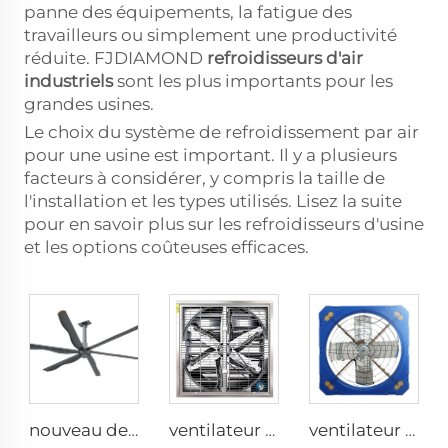
panne des équipements, la fatigue des
travailleurs ou simplement une productivité
réduite. FJDIAMOND
refroidisseurs d'air
industriels
sont les plus importants pour les
grandes usines.
Le choix du système de refroidissement par air
pour une usine est important. Il y a plusieurs
facteurs à considérer, y compris la taille de
l'installation et les types utilisés. Lisez la suite
pour en savoir plus sur les refroidisseurs d'usine
et les options coûteuses efficaces.
nouveau design de ventilateur plafond commercial à 6 pales avec moteur AC
ventilateur mural industriel de 1530 mm en acier galvanisé inoxydable pour étable à vaches
ventilateur de serre de 1,2 m pour le bâtiment d'élevage de bétail et l'extraction laitière