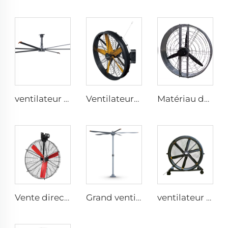
ventilateur industriel électrique de 7,3 m 24 pieds grand ventilateur HVLS pour fermes et entrepôts
Ventilateurs industriels à haute vitesse fixés au mur de grande qualité avec moteur 220V pour usines, restaurants, fermes et hôtels
Matériau durable grand volume prix usine haute qualité ventilateur rond mural de 950 mm pour étables
Vente directe d'usine Ventilateur de refroidissement avec pales en nylon pour étables laitières et maisons d'élevage de vaches, ventilateurs industriels de ventilation
Grand ventilateur géant de 16ft 5m avec moteur PMSM, type ventilateur OEM à grand volume et faible vitesse
ventilateur sur pied silencieux 2000 mm 80 pouces 220V/380V en aluminium pour maison, usines et restaurants