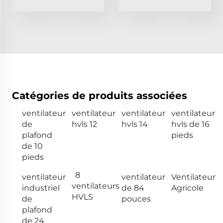
Catégories de produits associées
ventilateur
ventilateur
ventilateur
ventilateur
de
hvls 12
hvls 14
hvls de 16
plafond
pieds
de 10
pieds
8
ventilateur
ventilateur
Ventilateur
ventilateurs
industriel
de 84
Agricole
HVLS
de
pouces
plafond
de 24