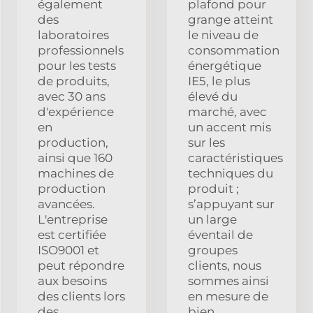
également
plafond pour
des
grange atteint
laboratoires
le niveau de
professionnels
consommation
pour les tests
énergétique
de produits,
IE5, le plus
avec 30 ans
élevé du
d'expérience
marché, avec
en
un accent mis
production,
sur les
ainsi que 160
caractéristiques
machines de
techniques du
production
produit ;
avancées.
s’appuyant sur
L'entreprise
un large
est certifiée
éventail de
ISO9001 et
groupes
peut répondre
clients, nous
aux besoins
sommes ainsi
des clients lors
en mesure de
des
bien