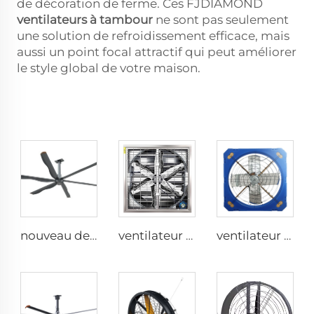
de décoration de ferme. Ces FJDIAMOND
ventilateurs à tambour
ne sont pas seulement
une solution de refroidissement efficace, mais
aussi un point focal attractif qui peut améliorer
le style global de votre maison.
nouveau design de ventilateur plafond commercial à 6 pales avec moteur AC
ventilateur mural industriel de 1530 mm en acier galvanisé inoxydable pour étable à vaches
ventilateur de serre de 1,2 m pour le bâtiment d'élevage de bétail et l'extraction laitière