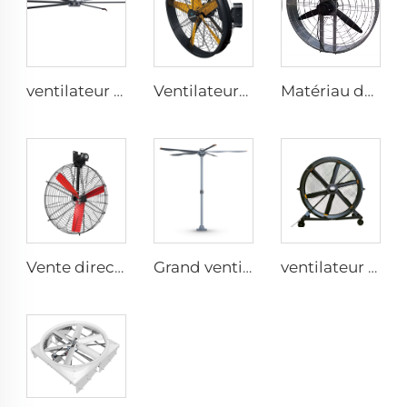
ventilateur industriel électrique de 7,3 m 24 pieds grand ventilateur HVLS pour fermes et entrepôts
Ventilateurs industriels à haute vitesse fixés au mur de grande qualité avec moteur 220V pour usines, restaurants, fermes et hôtels
Matériau durable grand volume prix usine haute qualité ventilateur rond mural de 950 mm pour étables
Vente directe d'usine Ventilateur de refroidissement avec pales en nylon pour étables laitières et maisons d'élevage de vaches, ventilateurs industriels de ventilation
Grand ventilateur géant de 16ft 5m avec moteur PMSM, type ventilateur OEM à grand volume et faible vitesse
ventilateur sur pied silencieux 2000 mm 80 pouces 220V/380V en aluminium pour maison, usines et restaurants