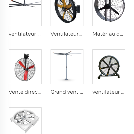
ventilateur industriel électrique de 7,3 m 24 pieds grand ventilateur HVLS pour fermes et entrepôts
Ventilateurs industriels à haute vitesse fixés au mur de grande qualité avec moteur 220V pour usines, restaurants, fermes et hôtels
Matériau durable grand volume prix usine haute qualité ventilateur rond mural de 950 mm pour étables
Vente directe d'usine Ventilateur de refroidissement avec pales en nylon pour étables laitières et maisons d'élevage de vaches, ventilateurs industriels de ventilation
Grand ventilateur géant de 16ft 5m avec moteur PMSM, type ventilateur OEM à grand volume et faible vitesse
ventilateur sur pied silencieux 2000 mm 80 pouces 220V/380V en aluminium pour maison, usines et restaurants