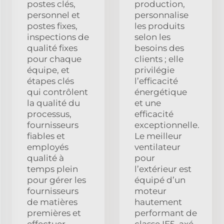
postes clés,
production,
personnel et
personnalise
postes fixes,
les produits
inspections de
selon les
qualité fixes
besoins des
pour chaque
clients ; elle
équipe, et
privilégie
étapes clés
l’efficacité
qui contrôlent
énergétique
la qualité du
et une
processus,
efficacité
fournisseurs
exceptionnelle.
fiables et
Le meilleur
employés
ventilateur
qualité à
pour
temps plein
l’extérieur est
pour gérer les
équipé d’un
fournisseurs
moteur
de matières
hautement
premières et
performant de
effectuer
classe IE5, axé