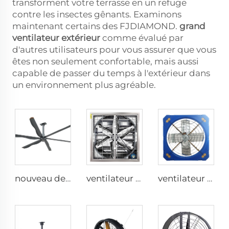
transforment votre terrasse en un refuge
contre les insectes gênants. Examinons
maintenant certains des FJDIAMOND.
grand
ventilateur extérieur
comme évalué par
d'autres utilisateurs pour vous assurer que vous
êtes non seulement confortable, mais aussi
capable de passer du temps à l'extérieur dans
un environnement plus agréable.
nouveau design de ventilateur plafond commercial à 6 pales avec moteur AC
ventilateur mural industriel de 1530 mm en acier galvanisé inoxydable pour étable à vaches
ventilateur de serre de 1,2 m pour le bâtiment d'élevage de bétail et l'extraction laitière