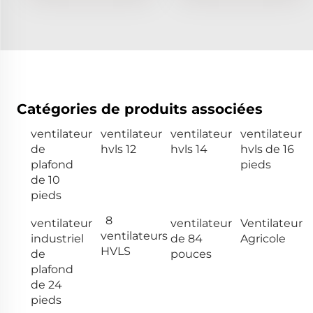
Catégories de produits associées
ventilateur
ventilateur
ventilateur
ventilateur
de
hvls 12
hvls 14
hvls de 16
plafond
pieds
de 10
pieds
8
ventilateur
ventilateur
Ventilateur
ventilateurs
industriel
de 84
Agricole
HVLS
de
pouces
plafond
de 24
pieds