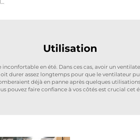
Fournisseur d'usine, ventilateurs de circulation de 72 pouces, système d'aération économique pour bâtiment à bétail, extracteurs de toit
Utilisation
 inconfortable en été. Dans ces cas, avoir un ventilat
it durer assez longtemps pour que le ventilateur puiss
omberaient déjà en panne après quelques utilisations
us pouvez faire confiance à vos côtés est crucial cet é