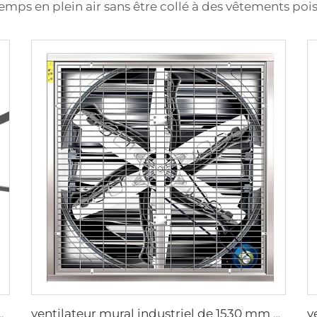
temps en plein air sans être collé à des vêtements poi
d commercial à 6 pales avec moteur AC
ventilateur mural industriel de 1530 mm en acier galvanisé inoxydable pour étable à vaches