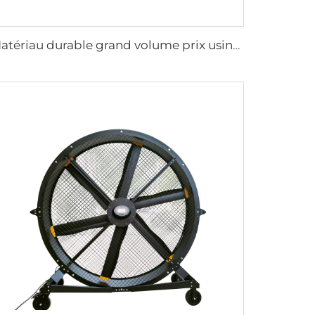
Matériau durable grand volume prix usine haute qualité ventilateur rond mural de 950 mm pour étables