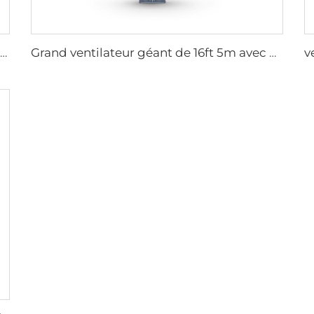
Vente directe d'usine Ventilateur de refroidissement avec pales en nylon pour étables laitières et maisons d'élevage de vaches, ventilateurs industriels de ventilation
Grand ventilateur géant de 16ft 5m avec moteur PMSM, type ventilateur OEM à grand volume et faible vitesse