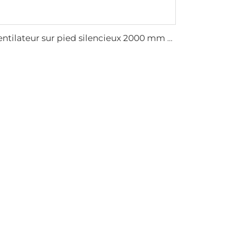
ventilateur sur pied silencieux 2000 mm 80 pouces 220V/380V en aluminium pour maison, usines et restaurants