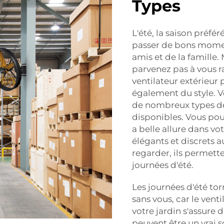
Types
L'été, la saison préfé
passer de bons moment
amis et de la famille. 
parvenez pas à vous r
ventilateur extérieur 
également du style. Ve
de nombreux types de
disponibles. Vous pouv
a belle allure dans vo
élégants et discrets 
regarder, ils permette
journées d'été.
Les journées d'été to
sans vous, car le vent
votre jardin s'assure d
peuvent être un vrai s