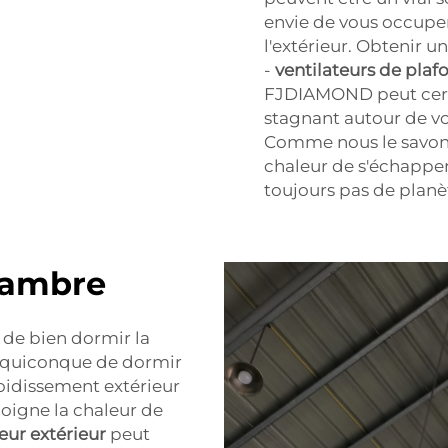
envie de vous occuper
l'extérieur. Obtenir u
-
ventilateurs de plaf
FJDIAMOND peut certain
stagnant autour de vou
Comme nous le savons
chaleur de s'échapper 
toujours pas de planèt
chambre
e de bien dormir la
ur quiconque de dormir
oidissement extérieur
loigne la chaleur de
eur extérieur
peut