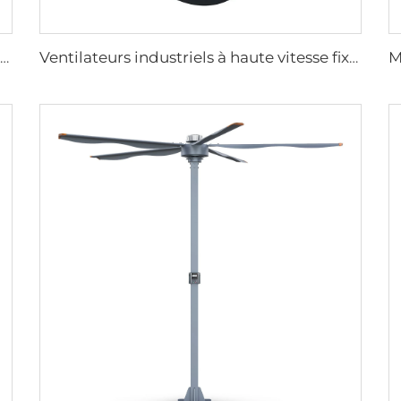
ventilateur industriel électrique de 7,3 m 24 pieds grand ventilateur HVLS pour fermes et entrepôts
Ventilateurs industriels à haute vitesse fixés au mur de grande qualité avec moteur 220V pour usines, restaurants, fermes et hôtels