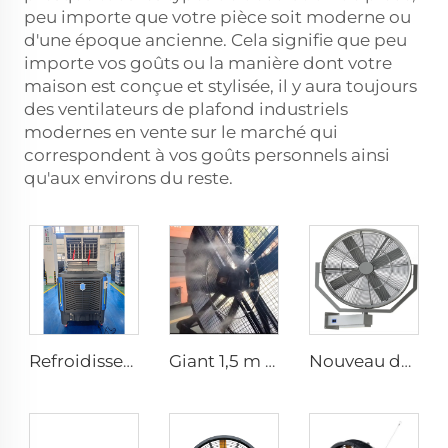
peu importe que votre pièce soit moderne ou
d'une époque ancienne. Cela signifie que peu
importe vos goûts ou la manière dont votre
maison est conçue et stylisée, il y aura toujours
des ventilateurs de plafond industriels
modernes en vente sur le marché qui
correspondent à vos goûts personnels ainsi
qu'aux environs du reste.
Refroidisseur d'air évaporatif sur roulettes UV anti-âge longue distance d'approvisionnement rafraîchissement été
Giant 1,5 m IE5 Ventilateur industriel à eau Haute Efficacité HLVS, ventilation portable avec brumisation
Nouveau design 35 pouces 0,9 m Ajustez le ventilateur mural de pulvérisation gauche et droite Pulvérisateur ventilateur industriel ventilateurs à brume