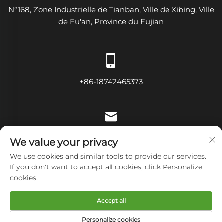
N°168, Zone Industrielle de Tianban, Ville de Xibing, Ville
de Fu'an, Province du Fujian
+86-18742465373
[email protected]
We value your privacy
We use cookies and similar tools to provide our services.
If you don't want to accept all cookies, click Personalize
cookies.
Droits d'auteur © Fujian Diamond Electrical and Mechanical
Equipment Co., Ltd Tous droits réservés
Politique de
Accept all
confidentialité
Personalize cookies