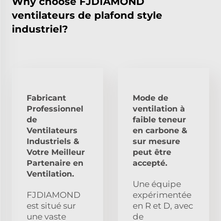
Why choose FJDIAMOND
ventilateurs de plafond style
industriel?
Fabricant
Mode de
Professionnel
ventilation à
de
faible teneur
Ventilateurs
en carbone &
Industriels &
sur mesure
Votre Meilleur
peut être
Partenaire en
accepté.
Ventilation.
Une équipe
FJDIAMOND
expérimentée
est situé sur
en R et D, avec
une vaste
de