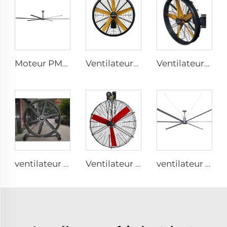
Moteur PMSM IE5 24ft HVLS 7.3m Ventilateurs électriques industriels grands pour laiteries, entrepôts
Ventilateurs industriels montés au mur pour entrepôts de haute qualité avec moteur PMSM IE5 de 47''
Ventilateurs industriels à haute vitesse fixés au mur de grande qualité avec moteur 220V pour usines, restaurants, fermes et hôtels
ventilateur sur pied silencieux 80 pouces 220V étanche extérieur pour hôtels, restaurants, fermes et usines
Ventilateur de refroidissement pour aération avicole
ventilateur industriel HVLS 24ft 7.3m à moteur AC, grande taille, faible bruit, vent naturel efficace énergétiquement