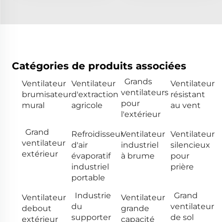
Catégories de produits associées
Grands
Ventilateur
Ventilateur
Ventilateur
ventilateurs
brumisateur
d'extraction
résistant
pour
mural
agricole
au vent
l'extérieur
Grand
Refroidisseur
Ventilateur
Ventilateur
ventilateur
d'air
industriel
silencieux
extérieur
évaporatif
à brume
pour
industriel
prière
portable
Industrie
Grand
Ventilateur
Ventilateur
du
ventilateur
debout
grande
supporter
de sol
extérieur
capacité