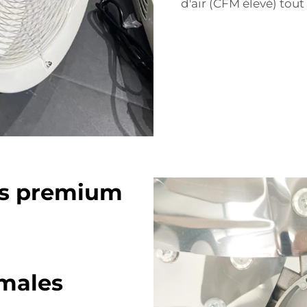
d'air (CFM élevé) tou
les premium
imales