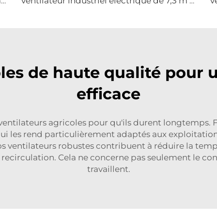
Fabrication de ventilateurs géants de grand diamètre 16ft 5m, à grand volume et faible vitesse, type ventilateur sur colonne
ventilateur industriel électrique de 7,3 m 24 pieds grand ventilateur HVLS pour fermes et entrepôts
les de haute qualité pour u
efficace
tilateurs agricoles pour qu'ils durent longtemps. Fa
 qui les rend particulièrement adaptés aux exploitation
ventilateurs robustes contribuent à réduire la tempé
la recirculation. Cela ne concerne pas seulement le co
travaillent.