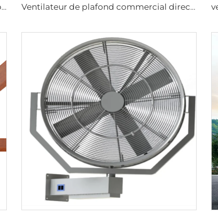
grande taille 2m PMSM ventilateurs de sol mobiles pour zone sportive
Ventilateur de plafond commercial direct drive 12FT école restaurant grand ventilateur hvls