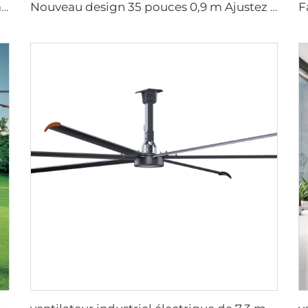
Ventilateur de plafond LED moderne à moteur CA silencieux pour usage domestique, télécommande pour chambre salon gros
Nouveau design 35 pouces 0,9 m Ajustez le ventilateur mural de pulvérisation gauche et droite Pulvérisateur ventilateur industriel ventilateurs à brume