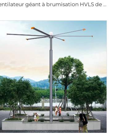
ventilateur géant à brumisation HVLS de 3,7 m (12 pi) avec moteur PMSM et perche verticale