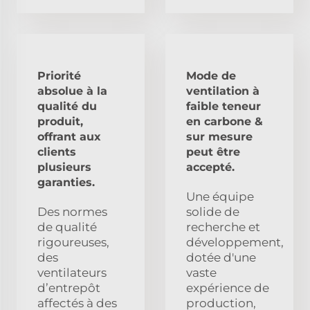
Priorité
Mode de
absolue à la
ventilation à
qualité du
faible teneur
produit,
en carbone &
offrant aux
sur mesure
clients
peut être
plusieurs
accepté.
garanties.
Une équipe
Des normes
solide de
de qualité
recherche et
rigoureuses,
développement,
des
dotée d'une
ventilateurs
vaste
d’entrepôt
expérience de
affectés à des
production,