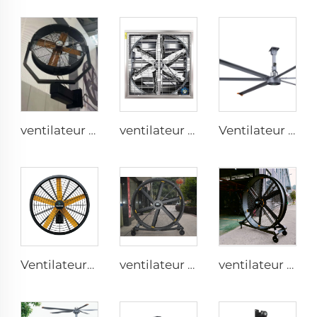
ventilateur brumisateur d'été de 35 pouces pour atelier d'usine, ventilateur oscillant avec brume rafraîchissante
ventilateur d'étable pour vaches de 1100mm, suspendu, avec ventilation et refroidissement à grand débit d'air, ventilateur centrifuge à pression négative pour exploitation agricole
Ventilateur d'église 24ft HVLS 7.3m Grand Ventilateur Industriel Électrique avec grande ventilation
Ventilateurs industriels montés au mur pour entrepôts de haute qualité avec moteur PMSM IE5 de 47''
ventilateur sur pied silencieux 80 pouces 220V étanche extérieur pour hôtels, restaurants, fermes et usines
ventilateur sur pied silencieux 80 pouces 220V contrôle par téléphone portable WIFI 2000 mm en aluminium