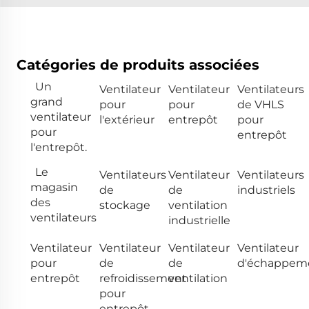
Catégories de produits associées
Un
Ventilateur
Ventilateur
Ventilateurs
grand
pour
pour
de VHLS
ventilateur
l'extérieur
entrepôt
pour
pour
entrepôt
l'entrepôt.
Le
Ventilateurs
Ventilateur
Ventilateurs
magasin
de
de
industriels
des
stockage
ventilation
ventilateurs
industrielle
Ventilateur
Ventilateur
Ventilateur
Ventilateur
pour
de
de
d'échappem
entrepôt
refroidissement
ventilation
pour
entrepôt