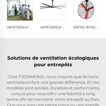
ventilateur monté au plafond sur colonne de 16ft 5m avec moteur PMSM à fort débit d'air 220v
ventilateur industriel électrique de 7,3 m 24 pieds grand ventilateur HVLS pour fermes et entrepôts
Vente directe d'usine Ventilateur de refroidissement avec pales en nylon pour étables laitières et maisons d'élevage de vaches, ventilateurs industriels de ventilation
Solutions de ventilation écologiques
pour entrepôts
Chez FJDIAMOND, nous croyons que de bons
ventilateurs font une grande différence. Et nos
modèles sont solides, durables et performants,
conçus pour vous offrir une fiabilité à long
terme afin de maintenir votre entrepôt au frais.
Que vous ayez une petite pièce ou une grande