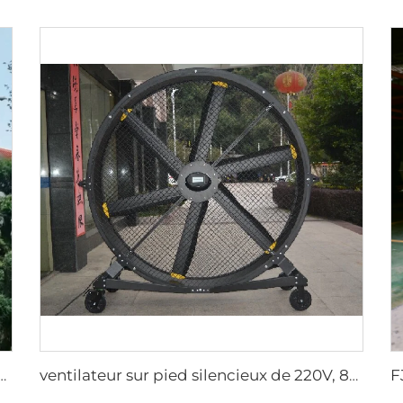
érieur/extérieur IP66 grand débit faible vitesse ventilateur
ventilateur sur pied silencieux de 220V, 80 pouces, 2000mm en aluminium, mobile pour gymnases