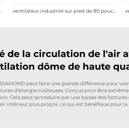
sur pied réglable 1,5 m 2 m 80 pouces contrôle WIFI silencieux en aluminium pour gymnase
ventilateur industriel sur pied de 80 pouces (2000mm), portable et silencieux, en aluminium, pour maison, hôtels et usines 220V/380V
é de la circulation de l'ai
tilation dôme de haute qua
DIAMOND peut faire une grande différence pour votre
actures d'énergie coûteuses. Conçus pour être extrême
on. Cela peut se traduire par une baisse des factures d
ir intérieur plus propre, ce qui est bénéfique pour la