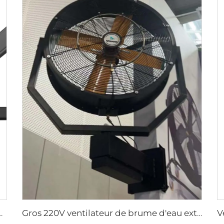
ilateur commercial pour bureau et salon avec éclairage LED
Gros 220V ventilateur de brume d'eau extérieur pour restaurant rafraîchissement d'air été avec oscillation