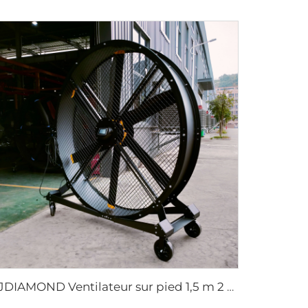
FJDIAMOND Ventilateur sur pied 1,5 m 2 m 80 pouces contrôle par téléphone portable WIFI silencieux 2000 mm en aluminium pour gymnase