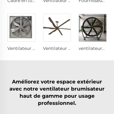
Cadre en tôle galvanisée pales en aluminium grand volume haute vitesse ventilateur rond de 950 mm pour étables
Ventilateur cyclone de ventilation pour exploitation laitière ventilateur extérieur 72 pouces en acier inoxydable AC mural 6 pièces
Fournisseur d'usine, ventilateurs de circulation de 72 pouces, système d'aération économique pour bâtiment à bétail, extracteurs de toit
Ventilateur d'évacuation avec ventilation pour exploitation avicole de poulets de chair
Ventilateur de plafond commercial Premium Grand-Volume Faible-Vitesse HVLS en alliage d'aluminium pour restaurants et hôtels 380V tension
ventilateurs industriels 2m portables direction ajustable haut et bas type ventilation entrepôt
Améliorez votre espace extérieur
avec notre ventilateur brumisateur
haut de gamme pour usage
professionnel.