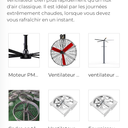
ventilateur bien plus rapidement qu'un flux
d'air classique. Il est idéal par les journées
extrêmement chaudes, lorsque vous devez
vous rafraîchir en un instant.
Moteur PMSM IE5 24ft grands ventilateurs industriels HVLS type avec alimentation AC 7.3m ventilateurs électriques pour usine laitière 380V tension
Ventilateur mural électrique pour stalles à chevaux avec moteur 380V pour étables et fermes
ventilateur géant à brumisation HVLS de 3,7 m (12 pi) avec moteur PMSM et perche verticale