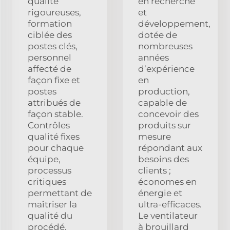
qualité
en recherche
rigoureuses,
et
formation
développement,
ciblée des
dotée de
postes clés,
nombreuses
personnel
années
affecté de
d’expérience
façon fixe et
en
postes
production,
attribués de
capable de
façon stable.
concevoir des
Contrôles
produits sur
qualité fixes
mesure
pour chaque
répondant aux
équipe,
besoins des
processus
clients ;
critiques
économes en
permettant de
énergie et
maîtriser la
ultra-efficaces.
qualité du
Le ventilateur
procédé,
à brouillard