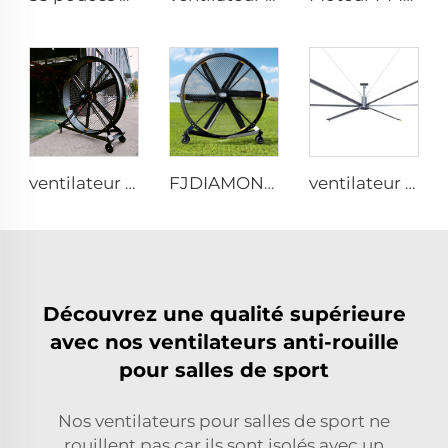
ventilateur sur pied silencieux 80 pouces 220V contrôle par téléphone portable WIFI 2000 mm en aluminium
FJDIAMOND Ventilateur sur pied réglable 1,5 m 2 m 80 pouces contrôle WIFI silencieux en aluminium pour gymnase
ventilateur industriel HVLS 24ft 7.3m à moteur AC, grande taille, faible bruit, vent naturel efficace énergétiquement
Découvrez une qualité supérieure
avec nos ventilateurs anti-rouille
pour salles de sport
Nos ventilateurs pour salles de sport ne
rouillent pas car ils sont isolés avec un