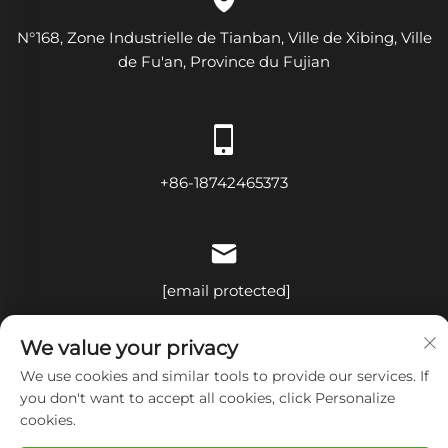
N°168, Zone Industrielle de Tianban, Ville de Xibing, Ville
de Fu'an, Province du Fujian
+86-18742465373
[email protected]
We value your privacy
We use cookies and similar tools to provide our services. If
Droits d'auteur © Fujian Diamond Electrical and Mechanical
you don't want to accept all cookies, click Personalize
Equipment Co., Ltd Tous droits réservés
Politique de
cookies.
confidentialité