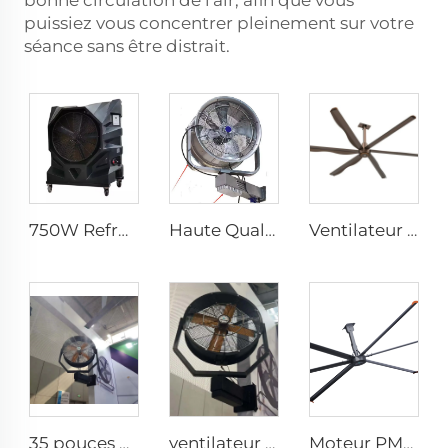
bonne circulation de l'air, afin que vous
puissiez vous concentrer pleinement sur votre
séance sans être distrait.
750W Refroidisseur d'Air Évaporatif Industriel Portable
Haute Qualité 220V Ventilateur de Brume d'Eau Industriel Refroidisseur Bon Marché Ventilateur Murale pour Usines et Restaurants
Ventilateur de plafond commercial direct drive 12FT école restaurant grand ventilateur hvls
35 pouces 0,9m Réfrigérateur à brume d'eau extérieur industriel refroidissement de l'air humidificateur électrique ventilateur mural
ventilateur brumisateur d'été de 35 pouces pour atelier d'usine, ventilateur oscillant avec brume rafraîchissante
Moteur PMSM IE5, ventilateur industriel HVLS de 24 pieds (7,3 m), alimentation AC 380V, grand ventilateur suspendu pour usine laitière et entrepôts