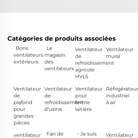
Catégories de produits associées
Bons
Le
Ventilateur
Ventilateur
ventilateurs
magasin
de
mural
extérieurs
des
refroidissement
ventilateurs
agricole
HVLS
Ventilateur
Ventilateur
Ventilateur
Réfrigérateu
de
de
pour
industriel
plafond
refroidissement
ferme
à air
pour
d'usine
laitière
grandes
pièces
Fan de
- Je suis
ventilateur
Ventilateur