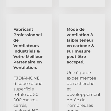
Fabricant
Mode de
Professionnel
ventilation à
de
faible teneur
Ventilateurs
en carbone &
Industriels &
sur mesure
Votre Meilleur
peut être
Partenaire en
accepté.
Ventilation.
Une équipe
FJDIAMOND
expérimentée
dispose d'une
de recherche
superficie
et
totale de 50
développement,
000 mètres
dotée de
carrés,
nombreuses
incluant 160
années