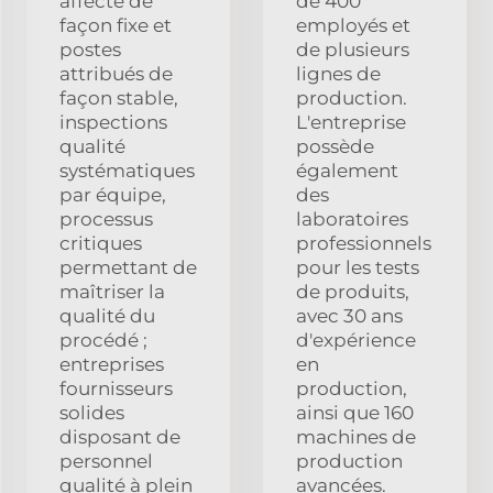
affecté de
de 400
façon fixe et
employés et
postes
de plusieurs
attribués de
lignes de
façon stable,
production.
inspections
L'entreprise
qualité
possède
systématiques
également
par équipe,
des
processus
laboratoires
critiques
professionnels
permettant de
pour les tests
maîtriser la
de produits,
qualité du
avec 30 ans
procédé ;
d'expérience
entreprises
en
fournisseurs
production,
solides
ainsi que 160
disposant de
machines de
personnel
production
qualité à plein
avancées.