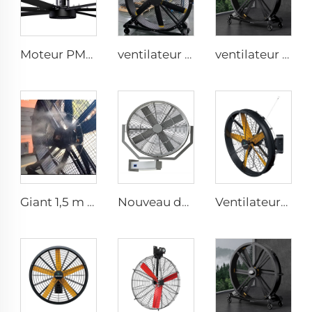
Moteur PMSM IE5 24ft grands ventilateurs industriels HVLS type avec alimentation AC 7.3m ventilateurs électriques pour usine laitière 380V tension
ventilateur sur pied silencieux de 80 pouces (2000 mm) en aluminium, 220V, mobile, pour gymnases, restaurants, fermes et usines
ventilateur sur pied industriel de 2000 mm (80 pouces), ventilateur silencieux sur pied réglable
Giant 1,5 m IE5 Ventilateur industriel à eau Haute Efficacité HLVS, ventilation portable avec brumisation
Nouveau design 35 pouces 0,9 m Ajustez le ventilateur mural de pulvérisation gauche et droite Pulvérisateur ventilateur industriel ventilateurs à brume
Ventilateurs industriels à haute vitesse fixés au mur de grande qualité avec moteur 220V pour usines, restaurants, fermes et hôtels