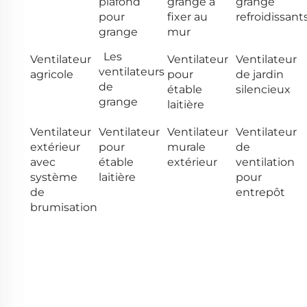
plafond
grange à
grange
pour
fixer au
refroidissant
grange
mur
Les
Ventilateur
Ventilateur
Ventilateur
ventilateurs
agricole
pour
de jardin
de
étable
silencieux
grange
laitière
Ventilateur
Ventilateur
Ventilateur
Ventilateur
extérieur
pour
murale
de
avec
étable
extérieur
ventilation
système
laitière
pour
de
entrepôt
brumisation