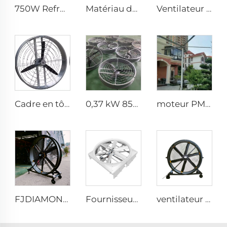
750W Refroidisseur d'Air Évaporatif Industriel Portable
Matériau durable grand volume prix usine haute qualité ventilateur rond mural de 950 mm pour étables
Ventilateur d'église 24ft HVLS 7.3m grand ventilateur de plafond en aluminium pour la ventilation
Cadre en tôle galvanisée, pales en aluminium, ventilateur d'aération pour étable circulaire de 950 mm, suspendu ou fixé au mur
0,37 kW 850 mm moteur économique longue portée d'air pales en aluminium grand débit ventilateurs ronds muraux ou suspendus pour la ventilation
moteur PMSM 10ft 24ft intérieur/extérieur IP66 grand débit faible vitesse ventilateur
FJDIAMOND Ventilateur sur pied 1,5 m 2 m 80 pouces contrôle par téléphone portable WIFI silencieux 2000 mm en aluminium pour gymnase
Fournisseur d'usine, ventilateurs de circulation de 72 pouces, système d'aération économique pour bâtiment à bétail, extracteurs de toit
ventilateur sur pied silencieux 2000 mm 80 pouces 220V/380V en aluminium pour maison, usines et restaurants