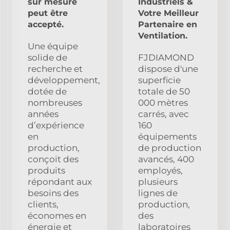
sur mesure
Industriels &
peut être
Votre Meilleur
accepté.
Partenaire en
Ventilation.
Une équipe
solide de
FJDIAMOND
recherche et
dispose d'une
développement,
superficie
dotée de
totale de 50
nombreuses
000 mètres
années
carrés, avec
d’expérience
160
en
équipements
production,
de production
conçoit des
avancés, 400
produits
employés,
répondant aux
plusieurs
besoins des
lignes de
clients,
production,
économes en
des
énergie et
laboratoires