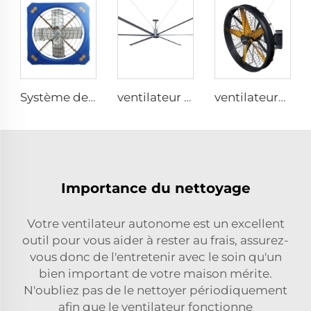
Système de contrôle, ventilateurs d'aération et de refroidissement pour le bétail destinés aux fermes avicoles, ventilateur d'extraction en plastique
ventilateur industriel HVLS 24ft 7.3m à moteur AC, grande taille, faible bruit, vent naturel efficace énergétiquement
ventilateurs industriels de haute qualité de 0,9 m à 1,2 m pour fermes, entrepôts, usines, restaurants et hôtels
Importance du nettoyage
Votre ventilateur autonome est un excellent
outil pour vous aider à rester au frais, assurez-
vous donc de l'entretenir avec le soin qu'un
bien important de votre maison mérite.
N'oubliez pas de le nettoyer périodiquement
afin que le ventilateur fonctionne