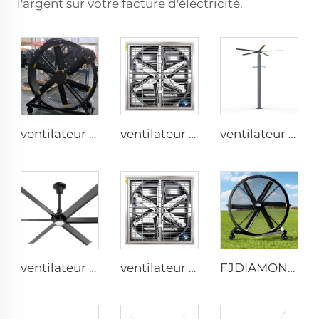
l'argent sur votre facture d'électricité.
ventilateur sur pied silencieux de 80 pouces (2000 mm) en aluminium, 220V, mobile, pour gymnases, restaurants, fermes et usines
ventilateur mural industriel de 1530 mm en acier galvanisé inoxydable pour étable à vaches
ventilateur géant à brumisation HVLS de 3,7 m (12 pi) avec moteur PMSM et perche verticale
ventilateur de plafond 6 pales pour usage domestique, ventilateur commercial pour bureau et salon avec éclairage LED
ventilateur d'étable pour vaches de 1100mm, suspendu, avec ventilation et refroidissement à grand débit d'air, ventilateur centrifuge à pression négative pour exploitation agricole
FJDIAMOND Ventilateur sur pied réglable 1,5 m 2 m 80 pouces contrôle WIFI silencieux en aluminium pour gymnase